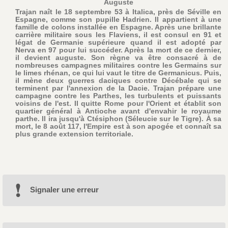
Auguste
Trajan naît le 18 septembre 53 à Italica, près de Séville en
Espagne, comme son pupille Hadrien. Il appartient à une
famille de colons installée en Espagne. Après une brillante
carrière militaire sous les Flaviens, il est consul en 91 et
légat de Germanie supérieure quand il est adopté par
Nerva en 97 pour lui succéder. Après la mort de ce dernier,
il devient auguste. Son règne va être consacré à de
nombreuses campagnes militaires contre les Germains sur
le limes rhénan, ce qui lui vaut le titre de Germanicus. Puis,
il mène deux guerres daciques contre Décébale qui se
terminent par l'annexion de la Dacie. Trajan prépare une
campagne contre les Parthes, les turbulents et puissants
voisins de l'est. Il quitte Rome pour l'Orient et établit son
quartier général à Antioche avant d'envahir le royaume
parthe. Il ira jusqu'à Ctésiphon (Séleucie sur le Tigre). À sa
mort, le 8 août 117, l'Empire est à son apogée et connaît sa
plus grande extension territoriale.
Signaler une erreur