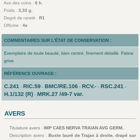
Axe des coins :
6 h.
Poids :
3,33 g.
Degré de rareté :
R1
Officine :
4e
COMMENTAIRES SUR L'ÉTAT DE CONSERVATION :
Exemplaire de toute beauté, bien centré, finement détaillé. Patine
grise
RÉFÉRENCE OUVRAGE :
C.241
RIC.59
BMC/RE.106
RCV.-
RSC.241
-
-
-
-
-
H.1/132 (R)
MRK.27 /49-7 var.
-
AVERS
Titulature avers :
IMP CAES NERVA TRAIAN AVG GERM.
Description avers :
Buste lauré de Trajan à droite, drapé sur