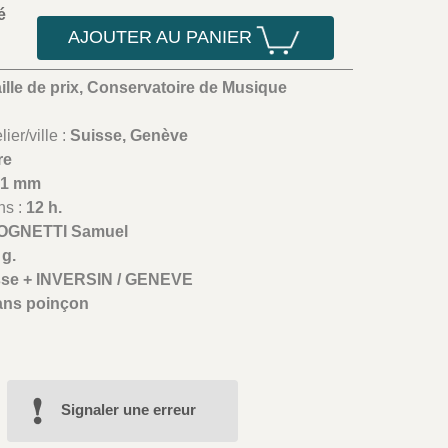
é
AJOUTER AU PANIER
ille de prix, Conservatoire de Musique
ier/ville :
Suisse, Genève
re
41 mm
ns :
12 h.
OGNETTI Samuel
 g.
isse + INVERSIN / GENEVE
ans poinçon
Signaler une erreur