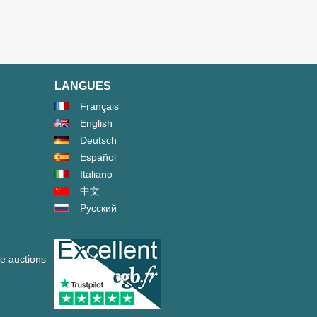
LANGUES
Français
English
Deutsch
Español
Italiano
中文
Русский
ve auctions