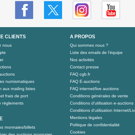
E CLIENTS
A PROPOS
z nous
Qui sommes nous ?
pte
Liste des emails de l'équipe
er
Nos activités
ctions
Contact presse
auctions
FAQ cgb.fr
tes numismatiques
FAQ E-auctions
n aux mailing listes
FAQ internet/live auctions
et frais de port
Conditions générales de vente
 règlements
Conditions d'utilisation e-auctions
Conditions d'utilisation Internet/Li
Mentions légales
E
Politique de confidentialité
s monnaies/billets
Cookies
rier des auctions monnaies