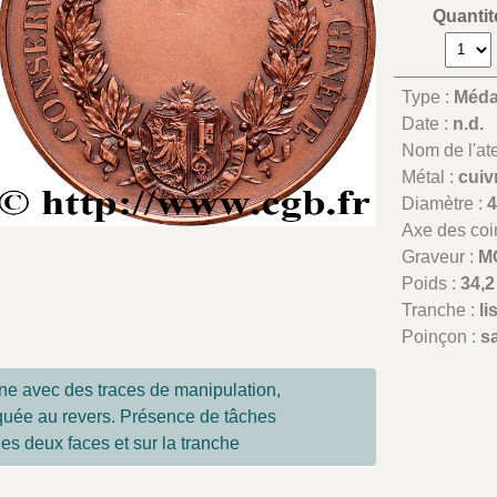
Quantit
Type :
Méda
Date :
n.d.
Nom de l'atel
Métal :
cuiv
Diamètre :
Axe des coi
Graveur :
M
Poids :
34,2
Tranche :
l
Poinçon :
s
ne avec des traces de manipulation,
quée au revers. Présence de tâches
les deux faces et sur la tranche