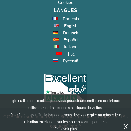
Cookies
LANGUES
Français
English
Deutsch
Español
Italiano
中文
Русский
cgb.fr utilise des cookies pour vous garantir une meilleure expérience
utilisateur et réaliser des statistiques de visites.
Pour faire disparaître le bandeau, vous devez accepter ou refuser leur
CGB Numismatique Paris - 36 rue Vivienne - 75002 PARIS -
utilisation en cliquant sur les boutons correspondants.
x
contact@cgb.fr
En savoir plus