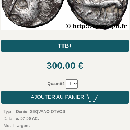
TTB+
300.00
€
Quantité
AJOUTER AU PANIER
Type :
Denier SEQVANOIOTVOS
Date :
c. 57-50 AC.
Métal :
argent