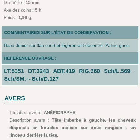
Diamètre :
15 mm
Axe des coins :
5 h.
Poids :
1,96 g.
COMMENTAIRES SUR L'ÉTAT DE CONSERVATION :
Beau denier sur flan court et légèrement décentré. Patine grise
RÉFÉRENCE OUVRAGE :
LT.5351
DT.3243
ABT.419
RIG.260
Sch/L.569
-
-
-
-
-
Sch/SM.-
Sch/D.127
-
AVERS
Titulature avers :
ANÉPIGRAPHE.
Description avers :
Tête imberbe à gauche, les cheveux
disposés en boucles perlées sur deux rangées ; un
rinceau derrière la tête.