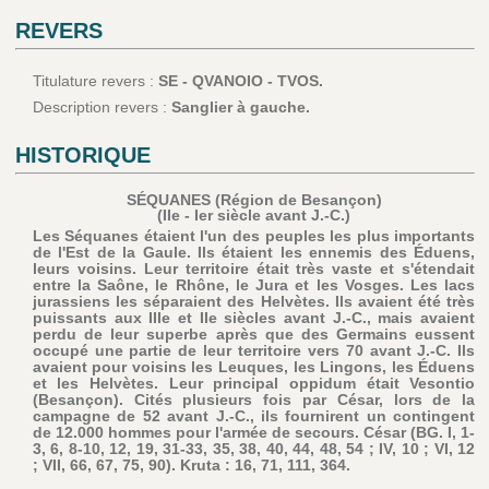
REVERS
Titulature revers :
SE - QVANOIO - TVOS.
Description revers :
Sanglier à gauche.
HISTORIQUE
SÉQUANES (Région de Besançon)
(IIe - Ier siècle avant J.-C.)
Les Séquanes étaient l'un des peuples les plus importants
de l'Est de la Gaule. Ils étaient les ennemis des Éduens,
leurs voisins. Leur territoire était très vaste et s'étendait
entre la Saône, le Rhône, le Jura et les Vosges. Les lacs
jurassiens les séparaient des Helvètes. Ils avaient été très
puissants aux IIIe et IIe siècles avant J.-C., mais avaient
perdu de leur superbe après que des Germains eussent
occupé une partie de leur territoire vers 70 avant J.-C. Ils
avaient pour voisins les Leuques, les Lingons, les Éduens
et les Helvètes. Leur principal oppidum était Vesontio
(Besançon). Cités plusieurs fois par César, lors de la
campagne de 52 avant J.-C., ils fournirent un contingent
de 12.000 hommes pour l'armée de secours. César (BG. I, 1-
3, 6, 8-10, 12, 19, 31-33, 35, 38, 40, 44, 48, 54 ; IV, 10 ; VI, 12
; VII, 66, 67, 75, 90). Kruta : 16, 71, 111, 364.