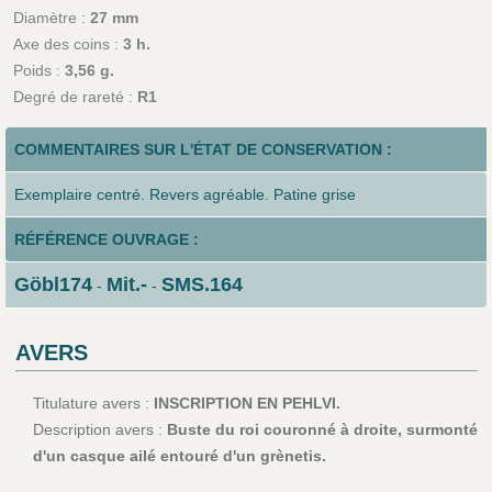
Diamètre :
27 mm
Axe des coins :
3 h.
Poids :
3,56 g.
Degré de rareté :
R1
COMMENTAIRES SUR L'ÉTAT DE CONSERVATION :
Exemplaire centré. Revers agréable. Patine grise
RÉFÉRENCE OUVRAGE :
Göbl174
Mit.-
SMS.164
-
-
AVERS
Titulature avers :
INSCRIPTION EN PEHLVI.
Description avers :
Buste du roi couronné à droite, surmonté
d'un casque ailé entouré d'un grènetis.