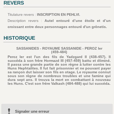
REVERS
Titulature revers :
INSCRIPTION EN PEHLVI.
Description revers :
Autel entouré d’une étoile et d’un
croissant entre deux personnages entouré d'un grènetis.
HISTORIQUE
SASSANIDES - ROYAUME SASSANIDE - PEROZ Ier
(459-484)
Peroz Ier est l'un des fils de Yadzgard II (438-457). Il
succéda à son frère Hormazd III (457-459) battu et éliminé.
Il passa une grande partie de son règne à lutter contre les
Huns Hephtalites. Il fut fait prisonnier et ne pouvant payer
sa rançon dut laisser son fils en otage. Le royaume connut
sous son règne de nombreux troubles et une famine qui
dura sept ans. Il trouva la mort en combattant à nouveau
les Huns. C'est son frère Valkash (484-488) qui lui succéda.
Signaler une erreur