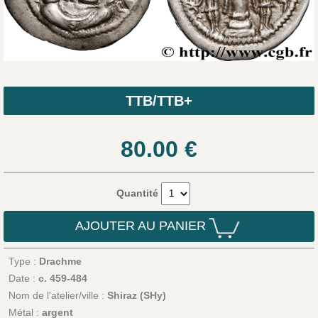
TTB/TTB+
80.00
€
Quantité
AJOUTER AU PANIER
Type :
Drachme
Date :
c. 459-484
Nom de l'atelier/ville :
Shiraz (SHy)
Métal :
argent