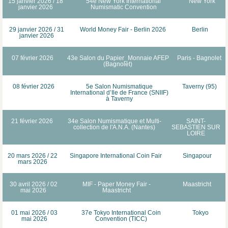
15 janvier 2026 / 18
54e New York International
New York
janvier 2026
Numismatic Convention
29 janvier 2026 / 31
World Money Fair - Berlin 2026
Berlin
janvier 2026
07 février 2026
43e Salon du Papier_Monnaie AFEP
Paris - Bagnolet
(Bagnolet)
08 février 2026
5e Salon Numismatique
Taverny (95)
International d’Ile de France (SNIIF)
à Taverny
21 février 2026
34e Salon Numismatique et Multi-
SAINT-
collection de l'A.N.A. (Nantes)
SEBASTIEN SUR
LOIRE
20 mars 2026 / 22
Singapore International Coin Fair
Singapour
mars 2026
30 avril 2026 / 02
MIF - Paper Money Fair -
Maastricht
mai 2026
Maastricht
01 mai 2026 / 03
37e Tokyo International Coin
Tokyo
mai 2026
Convention (TICC)