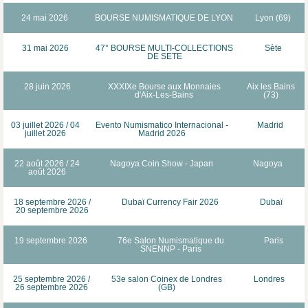
24 mai 2026
BOURSE NUMISMATIQUE DE LYON
Lyon (69)
31 mai 2026
47° BOURSE MULTI-COLLECTIONS
Sète
DE SETE
28 juin 2026
XXXIXe Bourse aux Monnaies
Aix les Bains
d'Aix-Les-Bains
(73)
03 juillet 2026 / 04
Evento Numismatico Internacional -
Madrid
juillet 2026
Madrid 2026
22 août 2026 / 24
Nagoya Coin Show - Japan
Nagoya
août 2026
18 septembre 2026 /
Dubaï Currency Fair 2026
Dubaï
20 septembre 2026
19 septembre 2026
76e Salon Numismatique du
Paris
SNENNP - Paris
25 septembre 2026 /
53e salon Coinex de Londres
Londres
26 septembre 2026
(GB)