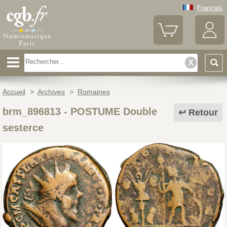
Français
Accueil
>
Archives
>
Romaines
brm_896813
-
POSTUME Double
Retour
sesterce