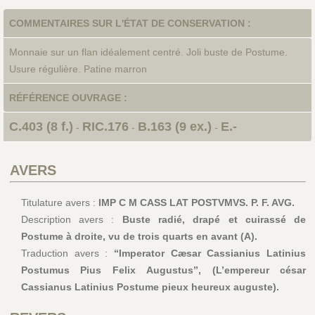
COMMENTAIRES SUR L'ÉTAT DE CONSERVATION :
Monnaie sur un flan idéalement centré. Joli buste de Postume.
Usure régulière. Patine marron
RÉFÉRENCE OUVRAGE :
C.403 (8 f.)
RIC.176
B.163 (9 ex.)
E.-
-
-
-
AVERS
Titulature avers :
IMP C M CASS LAT POSTVMVS. P. F. AVG.
Description avers :
Buste radié, drapé et cuirassé de
Postume à droite, vu de trois quarts en avant (A).
Traduction avers :
“Imperator Cæsar Cassianius Latinius
Postumus Pius Felix Augustus”, (L’empereur césar
Cassianus Latinius Postume pieux heureux auguste).