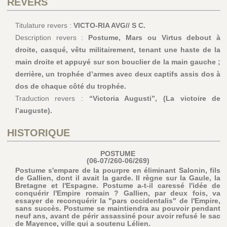
REVERS
Titulature revers :
VICTO-RIA AVG// S C.
Description revers :
Postume, Mars ou Virtus debout à
droite, casqué, vêtu militairement, tenant une haste de la
main droite et appuyé sur son bouclier de la main gauche ;
derrière, un trophée d’armes avec deux captifs assis dos à
dos de chaque côté du trophée.
Traduction revers :
“Victoria Augusti”, (La victoire de
l’auguste).
HISTORIQUE
POSTUME
(06-07/260-06/269)
Postume s'empare de la pourpre en éliminant Salonin, fils
de Gallien, dont il avait la garde. Il règne sur la Gaule, la
Bretagne et l'Espagne. Postume a-t-il caressé l'idée de
conquérir l'Empire romain ? Gallien, par deux fois, va
essayer de reconquérir la "pars occidentalis" de l'Empire,
sans succès. Postume se maintiendra au pouvoir pendant
neuf ans, avant de périr assassiné pour avoir refusé le sac
de Mayence, ville qui a soutenu Lélien.