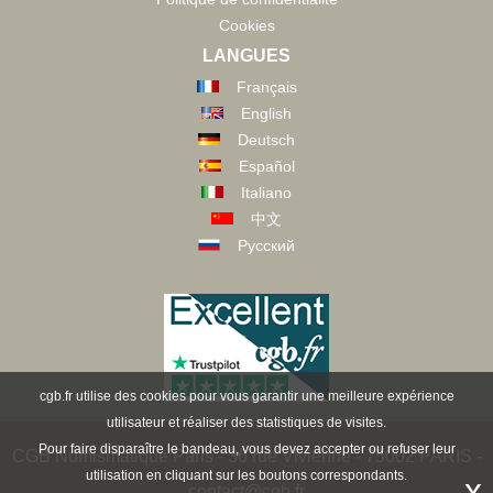
Cookies
LANGUES
Français
English
Deutsch
Español
Italiano
中文
Русский
cgb.fr utilise des cookies pour vous garantir une meilleure expérience
utilisateur et réaliser des statistiques de visites.
Pour faire disparaître le bandeau, vous devez accepter ou refuser leur
CGB Numismatique Paris - 36 rue Vivienne - 75002 PARIS -
utilisation en cliquant sur les boutons correspondants.
x
contact@cgb.fr