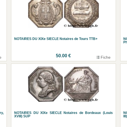
NOTAIRES DU XIXe SIECLE Notaires de Tours TTB+
N
Ph
50.00 €
e
Fiche
y,
NOTAIRES DU XIXe SIECLE Notaires de Bordeaux (Louis
N
XVIII) SUP
II