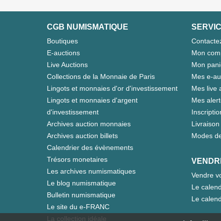
CGB NUMISMATIQUE
SERVIC
Boutiques
Contacte
E-auctions
Mon com
Live Auctions
Mon pani
Collections de la Monnaie de Paris
Mes e-au
Lingots et monnaies d'or d'investissement
Mes live 
Lingots et monnaies d'argent
Mes aler
d'investissement
Inscriptio
Archives auction monnaies
Livraison 
Archives auction billets
Modes de
Calendrier des évènements
Trésors monetaires
VENDR
Les archives numismatiques
Vendre vo
Le blog numismatique
Le calend
Bulletin numismatique
Le calend
Le site du e-FRANC
La collection idéale