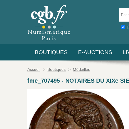
BOUTIQUES
E-AUCTIONS
L
Accueil
>
Boutiques
>
Médailles
fme_707495
-
NOTAIRES DU XIXe SIEC