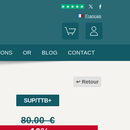
Français
LONS
OR
BLOG
CONTACT
Retour
SUP/TTB+
80.00
€