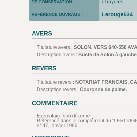
et rayures
DE CONSERVATION :
Lerouge534
RÉFÉRENCE OUVRAGE :
AVERS
Titulature avers :
SOLON. VERS 640-558 AVAN
Description avers :
Buste de Solon à gauche
REVERS
Titulature revers :
NOTARIAT FRANCAIS. CA
Description revers :
Couronne de palme.
COMMENTAIRE
Exemplaire non décerné
Référencé dans le complément du "LEROUGE"
n° 47, janvier 1986.