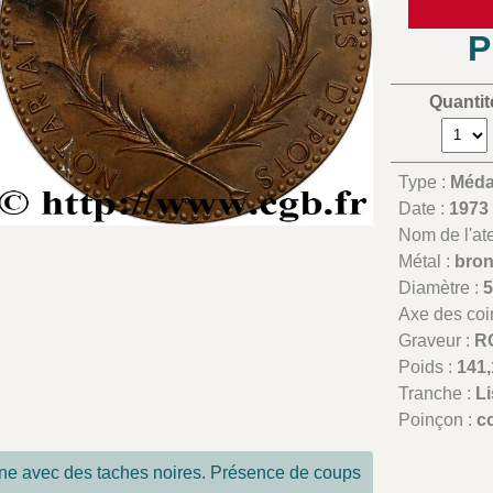
P
Quantit
Type :
Médai
Date :
1973
Nom de l'atel
Métal :
bro
Diamètre :
Axe des coi
Graveur :
RO
Poids :
141,
Tranche :
L
Poinçon :
c
ne avec des taches noires. Présence de coups