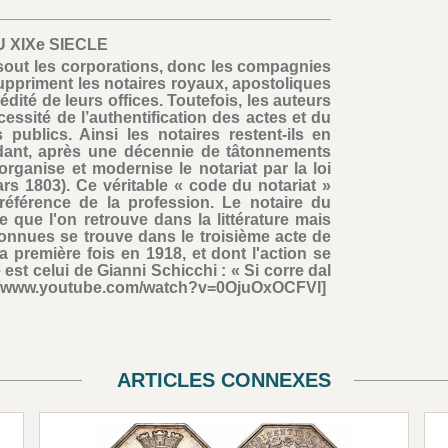
 XIXe SIECLE
issout les corporations, donc les compagnies
suppriment les notaires royaux, apostoliques
rédité de leurs offices. Toutefois, les auteurs
essité de l’authentification des actes et du
 publics. Ainsi les notaires restent-ils en
dant, après une décennie de tâtonnements
organise et modernise le notariat par la loi
rs 1803). Ce véritable « code du notariat »
référence de la profession. Le notaire du
 que l'on retrouve dans la littérature mais
connues se trouve dans le troisième acte de
 la première fois en 1918, et dont l'action se
 est celui de Gianni Schicchi : « Si corre dal
ttp://www.youtube.com/watch?v=0OjuOxOCFVI]
ARTICLES CONNEXES