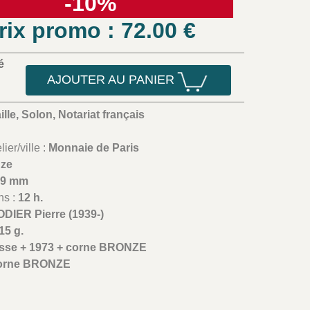
-10%
rix promo : 72.00
€
é
AJOUTER AU PANIER
lle, Solon, Notariat français
ier/ville :
Monnaie de Paris
nze
59 mm
ns :
12 h.
DIER Pierre (1939-)
15 g.
isse + 1973 + corne BRONZE
orne BRONZE