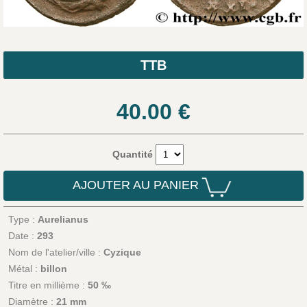
TTB
40.00
€
Quantité
AJOUTER AU PANIER
Type :
Aurelianus
Date :
293
Nom de l'atelier/ville :
Cyzique
Métal :
billon
Titre en millième :
50 ‰
Diamètre :
21 mm