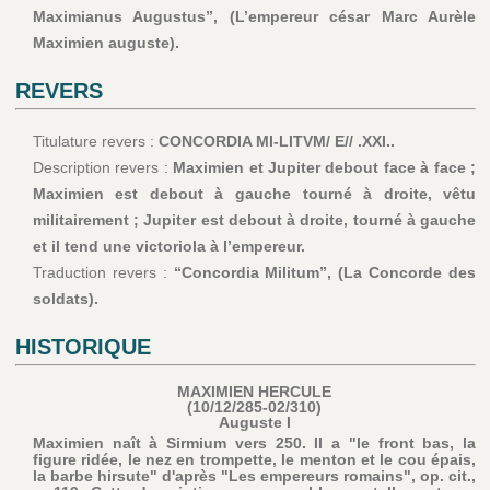
Maximianus Augustus”, (L’empereur césar Marc Aurèle
Maximien auguste).
REVERS
Titulature revers :
CONCORDIA MI-LITVM/ E// .XXI..
Description revers :
Maximien et Jupiter debout face à face ;
Maximien est debout à gauche tourné à droite, vêtu
militairement ; Jupiter est debout à droite, tourné à gauche
et il tend une victoriola à l’empereur.
Traduction revers :
“Concordia Militum”, (La Concorde des
soldats).
HISTORIQUE
MAXIMIEN HERCULE
(10/12/285-02/310)
Auguste I
Maximien naît à Sirmium vers 250. Il a "le front bas, la
figure ridée, le nez en trompette, le menton et le cou épais,
la barbe hirsute" d'après "Les empereurs romains", op. cit.,