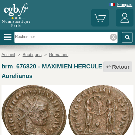
Français
Accueil
>
Boutiques
>
Romaines
brm_676820
-
MAXIMIEN HERCULE
Retour
Aurelianus