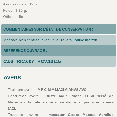
Axe des coins :
12 h.
Poids :
3,25 g.
Officine :
5e
COMMENTAIRES SUR L'ÉTAT DE CONSERVATION :
Monnaie bien centrée, avec un joli revers. Patine marron
RÉFÉRENCE OUVRAGE :
C.53
RIC.607
RCV.13115
-
-
AVERS
Titulature avers :
IMP C M A MAXIMIANVS AVG.
Description avers :
Buste radié, drapé et cuirassé de
Maximien Hercule à droite, vu de trois quarts en arrière
(A2).
Traduction avers :
“Imperator Cæsar Marcus Aurelius