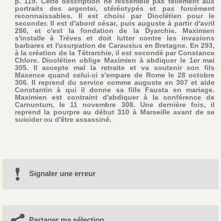
p. 119. Cette description ne ressemble pas tellement aux
portraits des argentei, stéréotypés et pas forcément
reconnaissables. Il est choisi par Dioclétien pour le
seconder. Il est d'abord césar, puis auguste à partir d'avril
286, et c'est la fondation de la Dyarchie. Maximien
s'installe à Trèves et doit lutter contre les invasions
barbares et l'usurpation de Carausius en Bretagne. En 293,
à la création de la Tétrarchie, il est secondé par Constance
Chlore. Dioclétien oblige Maximien à abdiquer le 1er mai
305. Il accepte mal la retraite et va soutenir son fils
Maxence quand celui-ci s'empare de Rome le 28 octobre
306. Il reprend du service comme auguste en 307 et aide
Constantin à qui il donne sa fille Fausta en mariage.
Maximien est contraint d'abdiquer à la conférence de
Carnuntum, le 11 novembre 308. Une dernière fois, il
reprend la pourpre au début 310 à Marseille avant de se
suicider ou d'être assassiné.
Signaler une erreur
Partager ma sélection