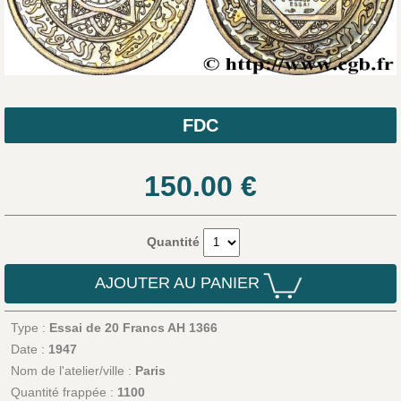
FDC
150.00
€
Quantité
AJOUTER AU PANIER
Type :
Essai de 20 Francs AH 1366
Date :
1947
Nom de l'atelier/ville :
Paris
Quantité frappée :
1100