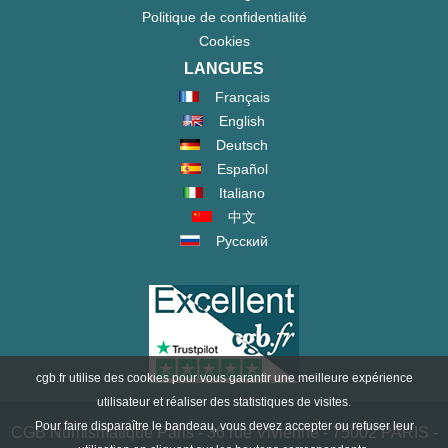
Politique de confidentialité
Cookies
LANGUES
Français
English
Deutsch
Español
Italiano
中文
Русский
cgb.fr utilise des cookies pour vous garantir une meilleure expérience
utilisateur et réaliser des statistiques de visites.
Pour faire disparaître le bandeau, vous devez accepter ou refuser leur
CGB Numismatique Paris - 36 rue Vivienne - 75002 PARIS -