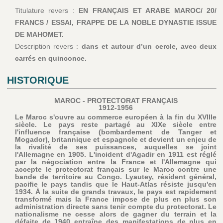
Titulature revers :
EN FRANÇAIS ET ARABE MAROC/ 20/
FRANCS / ESSAI, FRAPPE DE LA NOBLE DYNASTIE ISSUE
DE MAHOMET.
Description revers :
dans et autour d’un cercle, avec deux
carrés en quinconce.
HISTORIQUE
MAROC - PROTECTORAT FRANÇAIS
1912-1956
Le Maroc s'ouvre au commerce européen à la fin du XVIIIe
siècle. Le pays reste partagé au XIXe siècle entre
l'influence française (bombardement de Tanger et
Mogador), britannique et espagnole et devient un enjeu de
la rivalité de ses puissances, auquelles se joint
l'Allemagne en 1905. L'incident d'Agadir en 1911 est réglé
par la négociation entre la France et l'Allemagne qui
accepte le protectorat français sur le Maroc contre une
bande de territoire au Congo. Lyautey, résident général,
pacifie le pays tandis que le Haut-Atlas résiste jusqu'en
1934. À la suite de grands travaux, le pays est rapidement
transformé mais la France impose de plus en plus son
administration directe sans tenir compte du protectorat. Le
nationalisme ne cesse alors de gagner du terrain et la
défaite de 1940 entraîne des manifestations de plus en