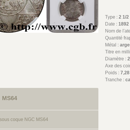
Type :
2 1/
Date :
1892
Nom de l'atel
Quantité fr
Métal :
arge
Titre en mil
Diamètre :
Axe des coi
Poids :
7,28
Tranche :
c
: MS64
t sous coque NGC MS64