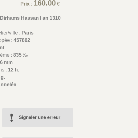
160.00
Prix :
€
2 Dirhams Hassan I an 1310
ier/ville :
Paris
appée :
457862
nt
lième :
835 ‰
26 mm
ns :
12 h.
 g.
annelée
Signaler une erreur