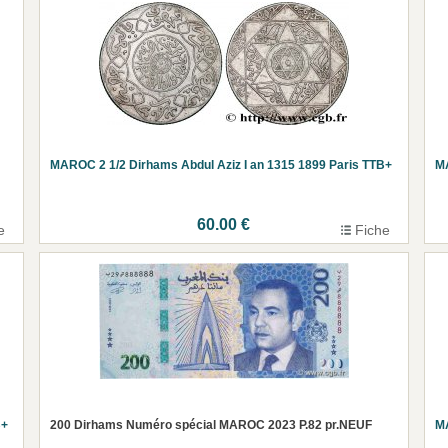
MAROC 2 1/2 Dirhams Abdul Aziz I an 1315 1899 Paris TTB+
MA
60.00 €
e
Fiche
B+
200 Dirhams Numéro spécial MAROC 2023 P.82 pr.NEUF
MA