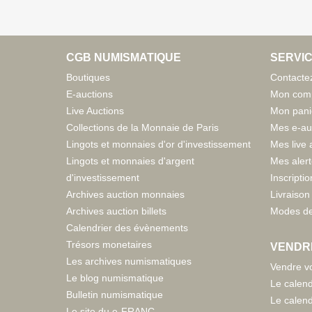
CGB NUMISMATIQUE
SERVIC
Boutiques
Contacte
E-auctions
Mon com
Live Auctions
Mon pani
Collections de la Monnaie de Paris
Mes e-au
Lingots et monnaies d'or d'investissement
Mes live 
Lingots et monnaies d'argent
Mes aler
d'investissement
Inscriptio
Archives auction monnaies
Livraison 
Archives auction billets
Modes de
Calendrier des évènements
Trésors monetaires
VENDR
Les archives numismatiques
Vendre vo
Le blog numismatique
Le calend
Bulletin numismatique
Le calend
Le site du e-FRANC