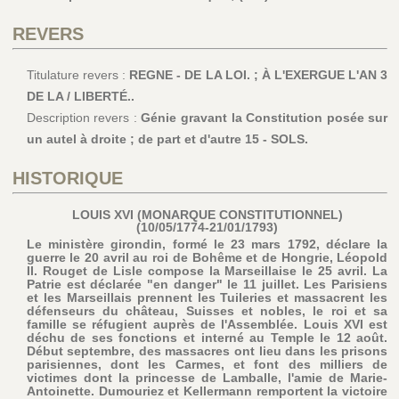
REVERS
Titulature revers :
REGNE - DE LA LOI. ; À L'EXERGUE L'AN 3
DE LA / LIBERTÉ..
Description revers :
Génie gravant la Constitution posée sur
un autel à droite ; de part et d'autre 15 - SOLS.
HISTORIQUE
LOUIS XVI (MONARQUE CONSTITUTIONNEL)
(10/05/1774-21/01/1793)
Le ministère girondin, formé le 23 mars 1792, déclare la
guerre le 20 avril au roi de Bohême et de Hongrie, Léopold
II. Rouget de Lisle compose la Marseillaise le 25 avril. La
Patrie est déclarée "en danger" le 11 juillet. Les Parisiens
et les Marseillais prennent les Tuileries et massacrent les
défenseurs du château, Suisses et nobles, le roi et sa
famille se réfugient auprès de l'Assemblée. Louis XVI est
déchu de ses fonctions et interné au Temple le 12 août.
Début septembre, des massacres ont lieu dans les prisons
parisiennes, dont les Carmes, et font des milliers de
victimes dont la princesse de Lamballe, l'amie de Marie-
Antoinette. Dumouriez et Kellermann remportent la victoire