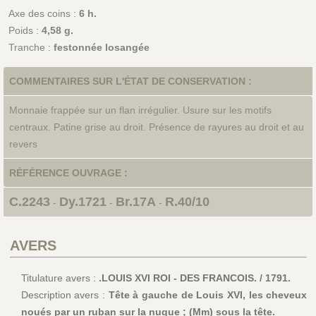
Axe des coins :
6 h.
Poids :
4,58 g.
Tranche :
festonnée losangée
COMMENTAIRES SUR L'ÉTAT DE CONSERVATION :
Monnaie frappée sur un flan irrégulier. Usure sur les motifs
centraux. Patine grise au droit. Présence de rayures au droit et au
revers
RÉFÉRENCE OUVRAGE :
C.2243
Dy.1721
Br.17A
R.40/10
-
-
-
AVERS
Titulature avers :
.LOUIS XVI ROI - DES FRANCOIS. / 1791.
Description avers :
Tête à gauche de Louis XVI, les cheveux
noués par un ruban sur la nuque ; (Mm) sous la tête.