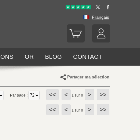
Français
LONS
OR
BLOG
CONTACT
Partager ma sélection
<<
<
>
>>
Par page :
1 sur 0
<<
<
>
>>
1 sur 0