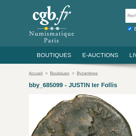
BOUTIQUES
E-AUCTIONS
L
Accueil
>
Boutiques
>
Byzantines
bby_685099
-
JUSTIN Ier Follis