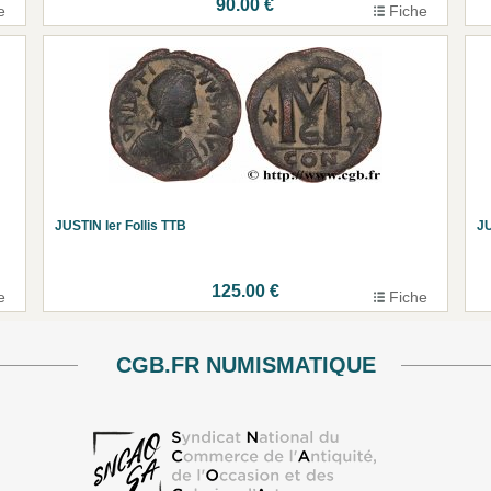
90.00 €
e
Fiche
JUSTIN Ier Follis TTB
JU
125.00 €
e
Fiche
CGB.FR NUMISMATIQUE