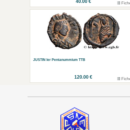
40.00 €
Fich
JUSTIN Ier Pentanummium TTB
120.00 €
Fich