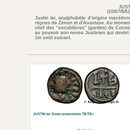
JUST
(10/07/5/5
Justin Ier, analphabète d'origine macédonie
règnes de Zénon et d'Anastase. Au moment
chef des "excubitores" (gardes) de Consta
au pouvoir son neveu Justinien qui devint 
1er août suivant.
JUSTIN Ier Dodecanummium TB/TB+