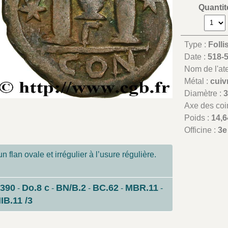
Quantit
Type :
Folli
Date :
518-
Nom de l'atel
Métal :
cuiv
Diamètre :
Axe des coi
Poids :
14,6
Officine :
3e
 flan ovale et irrégulier à l’usure régulière.
.390
Do.8 c
BN/B.2
BC.62
MBR.11
-
-
-
-
-
IB.11 /3