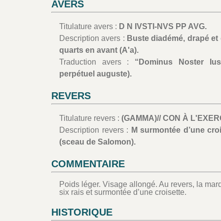
AVERS
Titulature avers :
D N IVSTI-NVS PP AVG.
Description avers :
Buste diadémé, drapé et c
quarts en avant (A'a).
Traduction avers :
“Dominus Noster Iust
perpétuel auguste).
REVERS
Titulature revers :
(GAMMA)// CON À L'EXER
Description revers :
M surmontée d’une crois
(sceau de Salomon).
COMMENTAIRE
Poids léger. Visage allongé. Au revers, la mar
six rais et surmontée d’une croisette.
HISTORIQUE