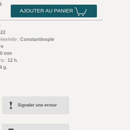
é
AJOUTER AU PANIER
s
522
ier/ville :
Constantinople
re
30 mm
ns :
12 h.
4 g.
Signaler une erreur