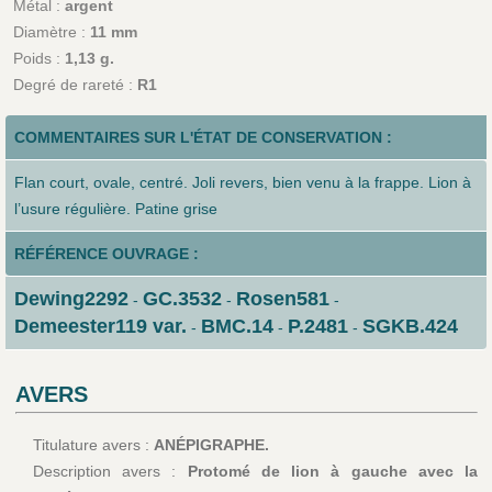
Métal :
argent
Diamètre :
11 mm
Poids :
1,13 g.
Degré de rareté :
R1
COMMENTAIRES SUR L'ÉTAT DE CONSERVATION :
Flan court, ovale, centré. Joli revers, bien venu à la frappe. Lion à
l’usure régulière. Patine grise
RÉFÉRENCE OUVRAGE :
Dewing2292
GC.3532
Rosen581
-
-
-
Demeester119 var.
BMC.14
P.2481
SGKB.424
-
-
-
AVERS
Titulature avers :
ANÉPIGRAPHE.
Description avers :
Protomé de lion à gauche avec la