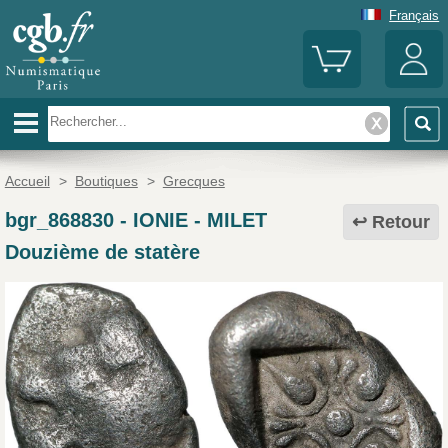
Français
Accueil
>
Boutiques
>
Grecques
bgr_868830
-
IONIE - MILET
Retour
Douzième de statère