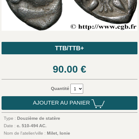
TTB/TTB+
90.00
€
Quantité
AJOUTER AU PANIER
Type :
Douzième de statère
Date :
c. 510-494 AC.
Nom de l'atelier/ville :
Milet, Ionie