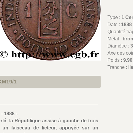
Type :
1 Ce
Date :
1888
Quantité fr
Métal :
bro
Diamètre :
Axe des coi
Poids :
9,90
Tranche :
li
KM19/1
1888 -.
rlé, la République assise à gauche de trois
t un faisceau de licteur, appuyée sur un