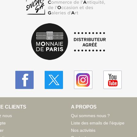
E CLIENTS
A PROPOS
z nous
Qui sommes nous ?
pte
Liste des emails de l'équipe
er
Nos activités