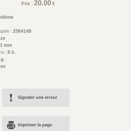
20.00
Prix :
€
ntième
appée :
2564148
nze
31 mm
ns :
6 h.
 g.
sse
Signaler une erreur
Imprimer la page