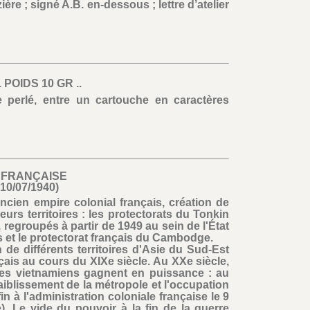
ière ; signé A.B. en-dessous ; lettre d’atelier
POIDS 10 GR ..
e perlé, entre un cartouche en caractères
 FRANÇAISE
-10/07/1940)
ancien empire colonial français, création de
eurs territoires : les protectorats du Tonkin
 regroupés à partir de 1949 au sein de l'État
s et le protectorat français du Cambodge.
 de différents territoires d'Asie du Sud-Est
ais au cours du XIXe siècle. Au XXe siècle,
tes vietnamiens gagnent en puissance : au
aiblissement de la métropole et l'occupation
n à l'administration coloniale française le 9
). Le vide du pouvoir à la fin de la guerre