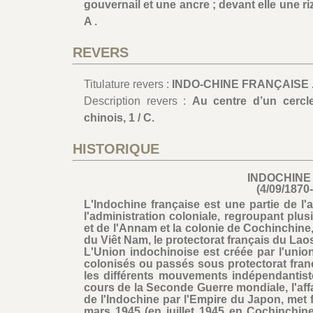
gouvernail et une ancre ; devant elle une riz
A .
REVERS
Titulature revers :
INDO-CHINE FRANÇAISE . 
Description revers :
Au centre d’un cercl
chinois, 1 / C.
HISTORIQUE
INDOCHINE
(4/09/1870
L'Indochine française est une partie de l'
l'administration coloniale, regroupant plusi
et de l'Annam et la colonie de Cochinchine,
du Viêt Nam, le protectorat français du Lao
L'Union indochinoise est créée par l'union
colonisés ou passés sous protectorat franç
les différents mouvements indépendantis
cours de la Seconde Guerre mondiale, l'aff
de l'Indochine par l'Empire du Japon, met fi
mars 1945 (en juillet 1945 en Cochinchine