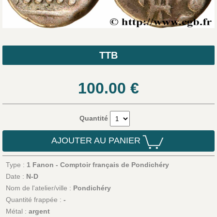
TTB
100.00
€
Quantité
AJOUTER AU PANIER
Type :
1 Fanon - Comptoir français de Pondichéry
Date :
N-D
Nom de l'atelier/ville :
Pondichéry
Quantité frappée :
-
Métal :
argent