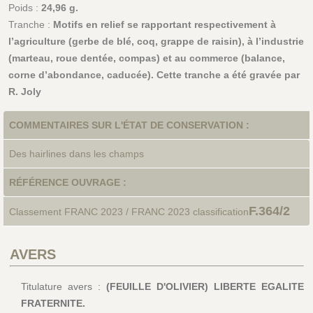
Poids :
24,96 g.
Tranche :
Motifs en relief se rapportant respectivement à
l’agriculture (gerbe de blé, coq, grappe de raisin), à l’industrie
(marteau, roue dentée, compas) et au commerce (balance,
corne d’abondance, caducée). Cette tranche a été gravée par
R. Joly
COMMENTAIRES SUR L'ÉTAT DE CONSERVATION :
Des hairlines dans les champs
RÉFÉRENCE OUVRAGE :
F.364/2
Classement FRANC 2023 / FRANC 2023 classification
AVERS
Titulature avers :
(FEUILLE D'OLIVIER) LIBERTE EGALITE
FRATERNITE.