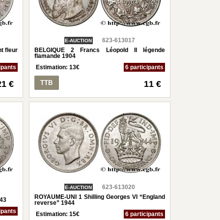
623-613017
E-AUCTION
t fleur
BELGIQUE 2 Francs Léopold II légende
flamande 1904
ipants
Estimation:
13
€
6 participants
21 €
TTB
11 €
623-613020
E-AUCTION
ROYAUME-UNI 1 Shilling Georges VI “England
43
reverse” 1944
ipants
Estimation:
15
€
6 participants