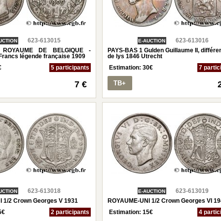
623-613015
623-613016
UCTION
E-AUCTION
- ROYAUME DE BELGIQUE -
PAYS-BAS 1 Gulden Guillaume II, différen
Francs légende française 1909
de lys 1846 Utrecht
€
5 participants
Estimation:
30
€
7 partic
7 €
TB+
623-613018
623-613019
UCTION
E-AUCTION
1/2 Crown Georges V 1931
ROYAUME-UNI 1/2 Crown Georges VI 19
5
€
2 participants
Estimation:
15
€
4 partic