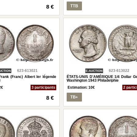
8 €
TTB
623-613021
623-613022
UCTION
E-AUCTION
ank (Franc) Albert Ier légende
ÉTATS-UNIS D'AMÉRIQUE 1/4 Dollar G
3
Washington 1943 Philadelphie
2
€
3 participants
Estimation:
10
€
2 partic
8 €
TB+