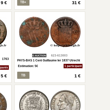
9 €
TB+
31 €
623-613003
E-AUCTION
e 1763
PAYS-BAS 1 Cent Guillaume Ier 1837 Utrecht
Estimation:
5
€
1 participant
ipants
5 €
TB
1 €