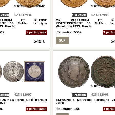
623-612994
623-612995
UCTION
E-AUCTION
LADIUM ET PLATINE
OR, PALLADIUM ET PLA
EMENT 10 Gulden 4e type
INVESTISSEMENT 10 Gulden 4e
33 Utrecht
Wilhelmina 1933 Utrecht
50
€
5 participants
Estimation:
550
€
3 partic
542 €
SUP
5
623-612997
623-612998
UCTION
E-AUCTION
25 New Pence jubilé d’argent
ESPAGNE 8 Maravedis Ferdinand VI
1977
Jubia
0
€
5 participants
Estimation:
15
€
4 partic