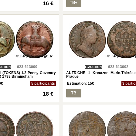
16 €
TB+
623-613000
623-613002
UCTION
E-AUCTION
(TOKENS) 1/2 Penny Coventry
AUTRICHE 1 Kreutzer Marie-Thérès
e) 1793 Birmingham
Prague
0
€
5 participants
Estimation:
15
€
3 partic
18 €
TB