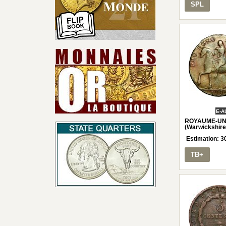
SPL
E-A
ROYAUME-UNI 
(Warwickshir
Estimation:
3
TB+