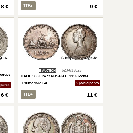
8 €
TTB+
9 €
623-613023
E-AUCTION
eorges
ITALIE 500 Lire “caravelles” 1958 Rome
Estimation:
14
€
5 participants
ipants
6 €
TTB+
11 €