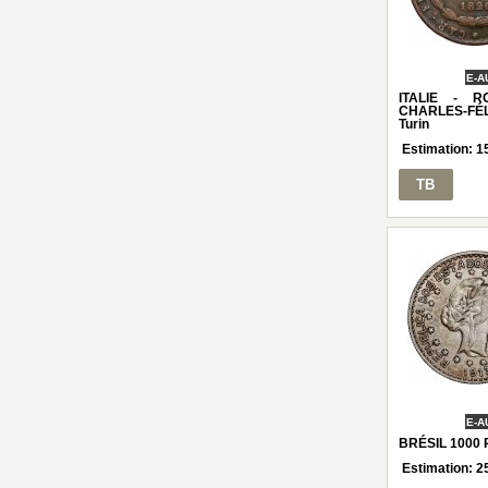
E-A
ITALIE - 
CHARLES-FÉLI
Turin
Estimation:
1
TB
E-A
BRÉSIL 1000 R
Estimation:
2