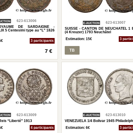
623-613006
UCTION
623-613007
E-AUCTION
ROYAUME DE SARDAIGNE -
SUISSE - CANTON DE NEUCHATEL 1 B
X 5 Centesimi type au “L” 1826
(4 Kreuzer) 1793 Neuchâtel
Estimation:
15
€
3 partic
5
€
3 participants
7 €
TB
623-613009
623-613010
UCTION
E-AUCTION
eis “Liberté” 1913
VENEZUELA 1/4 Bolivar 1945 Philadelph
5
€
4 participants
Estimation:
6
€
3 partic