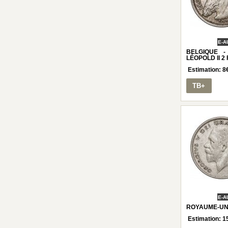
E-A
BELGIQUE 
LÉOPOLD II 2 
Estimation:
8
TB+
E-A
ROYAUME-UNI 
Estimation:
1