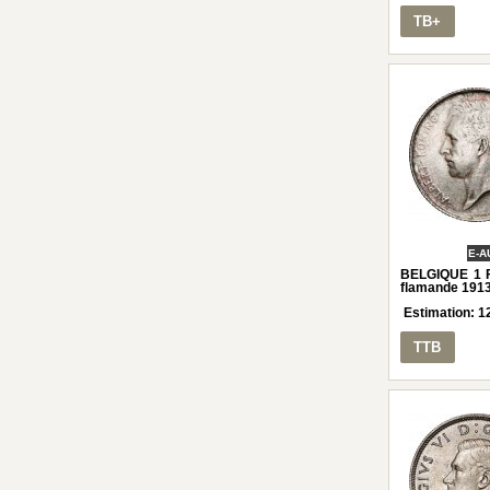
TB+
E-A
BELGIQUE 1 Fr
flamande 191
Estimation:
1
TTB