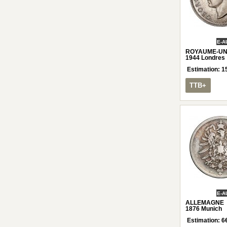
E-A
ROYAUME-UNI 1
1944 Londres
Estimation:
1
TTB+
E-A
ALLEMAGNE 1
1876 Munich
Estimation:
6