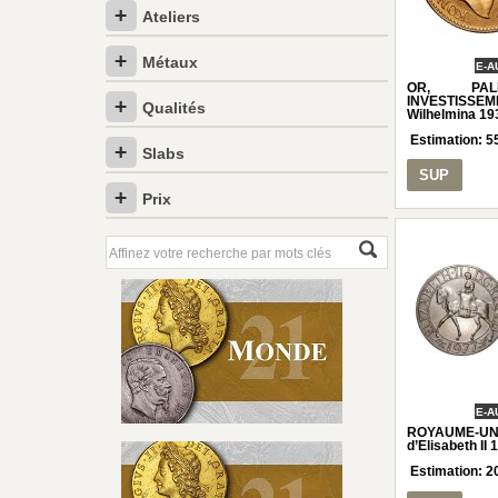
Ateliers
Métaux
E-A
OR, PAL
INVESTISS
Qualités
Wilhelmina 19
Estimation:
5
Slabs
SUP
Prix
E-A
ROYAUME-UNI 
d’Elisabeth II 
Estimation:
2