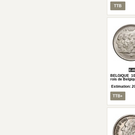
TTB
E-A
BELGIQUE 100
rois de Belgiq
Estimation:
2
TTB+