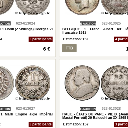
623-613024
623-613025
UCTION
E-AUCTION
 Florin (2 Shillings) Georges VI
BELGIQUE 1 Franc Albert Ier lé
française 1913
5
€
3 participants
Estimation:
15
€
4 partic
6 €
TTB
623-613027
623-613028
UCTION
E-AUCTION
 Mark Empire aigle impérial
ITALIE - ÉTATS DU PAPE - PIE IX (Jean
Mastai Ferretti) 20 Baiocchi an XX 186
€
3 participants
Estimation:
15
€
3 partic