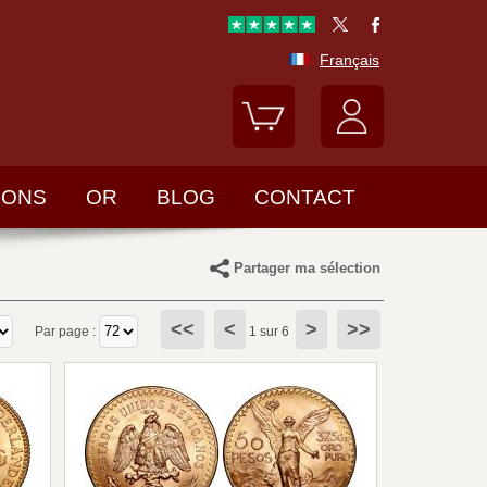
Français
LONS
OR
BLOG
CONTACT
Partager ma sélection
<<
<
>
>>
Par page :
1 sur 6