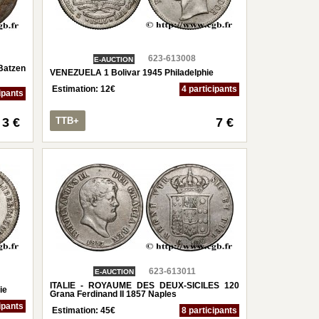
623-613008
E-AUCTION
atzen
VENEZUELA 1 Bolivar 1945 Philadelphie
Estimation:
12
€
4 participants
ipants
3 €
TTB+
7 €
623-613011
E-AUCTION
ITALIE - ROYAUME DES DEUX-SICILES 120
ie
Grana Ferdinand II 1857 Naples
ipants
Estimation:
45
€
8 participants