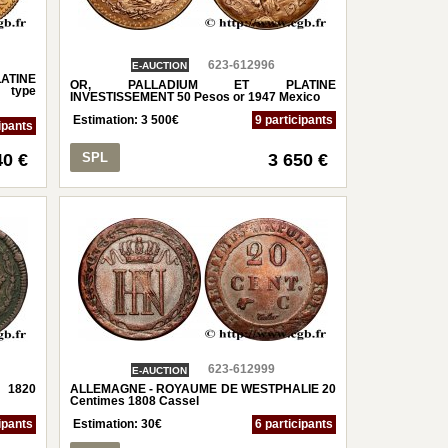
623-612996
E-AUCTION
TINE
OR, PALLADIUM ET PLATINE
 type
INVESTISSEMENT 50 Pesos or 1947 Mexico
Estimation:
3 500
€
9 participants
ipants
40 €
SPL
3 650 €
623-612999
E-AUCTION
I 1820
ALLEMAGNE - ROYAUME DE WESTPHALIE 20
Centimes 1808 Cassel
ipants
Estimation:
30
€
6 participants