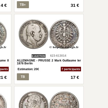
4 €
TB+
31 €
623-613014
E-AUCTION
ume II
ALLEMAGNE - PRUSSE 2 Mark Guillaume Ier
1876 Berlin
ipants
Estimation:
20
€
7 participants
21 €
TB
17 €