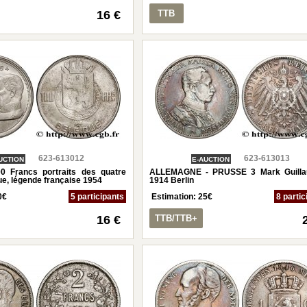
16 €
TTB
623-613012
623-613013
UCTION
E-AUCTION
 Francs portraits des quatre
ALLEMAGNE - PRUSSE 3 Mark Guilla
ue, légende française 1954
1914 Berlin
0
€
5 participants
Estimation:
25
€
8 partic
16 €
TTB/TTB+