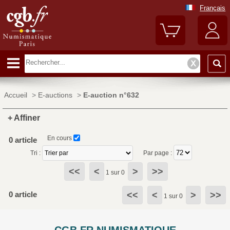
Français
Accueil
>
E-auctions
>
E-auction n°632
+ Affiner
En cours
0 article
Tri :
Par page :
<<
<
>
>>
1 sur 0
0 article
<<
<
>
>>
1 sur 0