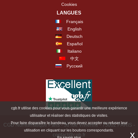
Cookies
LANGUES
Français
English
Deutsch
Español
Italiano
中文
Русский
cgb.fr utilise des cookies pour vous garantir une meilleure expérience
utilisateur et réaliser des statistiques de visites.
Pour faire disparaître le bandeau, vous devez accepter ou refuser leur
CGB Numismatique Paris - 36 rue Vivienne - 75002 PARIS -
utilisation en cliquant sur les boutons correspondants.
x
contact@cgb.fr
En savoir plus