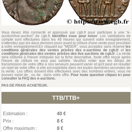
Vous devez être connecté et approuvé par cgb.fr pour participer à une "e-
auction/live-auction" de cgb.fr,
Identifiez vous pour miser
. Les validations de
compte sont effectuées dans les 48 heures qui suivent votre enregistrement,
n'attendez pas les deux derniers jours avant la clôture d'une vente pour procéder
à votre enregistrement.En cliquant sur "MISER", vous acceptez sans réserve
les
conditions générales des ventes privées des e-auctions de cgb.fr
et
les
conditions générales des ventes privées des live auctions de cgb.fr
. La vente
sera clôturée à l'heure indiquée sur la fiche descriptive, toute offre reçue après
l'heure de clôture ne sera pas validée. Veuillez noter que les délais de
transmission de votre offre à nos serveurs peuvent varier et qu'il peut en résulter
un rejet de votre offre si elle est expédiée dans les toutes dernières secondes de
la vente. Les offres doivent être effectuées avec des nombres entiers, vous ne
pouvez saisir de , ou de . dans votre offre.
Pour toute question cliquez ici pour
consulter la FAQ des e-auctions.
PAS DE FRAIS ACHETEUR.
TTB/TTB+
Estimation :
40 €
Prix :
8 €
Offre maximum :
8 €