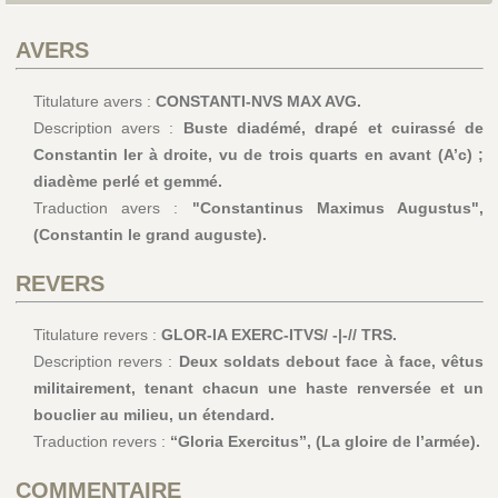
AVERS
Titulature avers :
CONSTANTI-NVS MAX AVG.
Description avers :
Buste diadémé, drapé et cuirassé de
Constantin Ier à droite, vu de trois quarts en avant (A’c) ;
diadème perlé et gemmé.
Traduction avers :
"Constantinus Maximus Augustus",
(Constantin le grand auguste).
REVERS
Titulature revers :
GLOR-IA EXERC-ITVS/ -|-// TRS.
Description revers :
Deux soldats debout face à face, vêtus
militairement, tenant chacun une haste renversée et un
bouclier au milieu, un étendard.
Traduction revers :
“Gloria Exercitus”, (La gloire de l’armée).
COMMENTAIRE