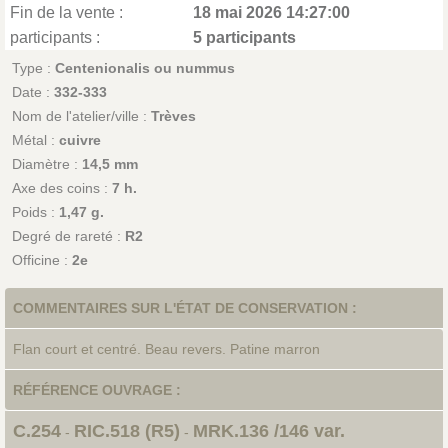
Fin de la vente :
18 mai 2026 14:27:00
participants :
5 participants
Type :
Centenionalis ou nummus
Date :
332-333
Nom de l'atelier/ville :
Trèves
Métal :
cuivre
Diamètre :
14,5 mm
Axe des coins :
7 h.
Poids :
1,47 g.
Degré de rareté :
R2
Officine :
2e
COMMENTAIRES SUR L'ÉTAT DE CONSERVATION :
Flan court et centré. Beau revers. Patine marron
RÉFÉRENCE OUVRAGE :
C.254
RIC.518 (R5)
MRK.136 /146 var.
-
-