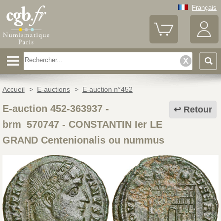
Français
Accueil
>
E-auctions
>
E-auction n°452
E-auction 452-363937 -
Retour
brm_570747
-
CONSTANTIN Ier LE
GRAND Centenionalis ou nummus