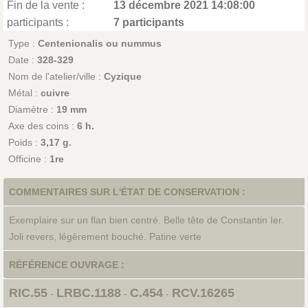
Fin de la vente :
13 décembre 2021 14:08:00
participants :
7 participants
Type :
Centenionalis ou nummus
Date :
328-329
Nom de l'atelier/ville :
Cyzique
Métal :
cuivre
Diamètre :
19 mm
Axe des coins :
6 h.
Poids :
3,17 g.
Officine :
1re
COMMENTAIRES SUR L'ÉTAT DE CONSERVATION :
Exemplaire sur un flan bien centré. Belle tête de Constantin Ier.
Joli revers, légèrement bouché. Patine verte
RÉFÉRENCE OUVRAGE :
RIC.55
LRBC.1188
C.454
RCV.16265
-
-
-