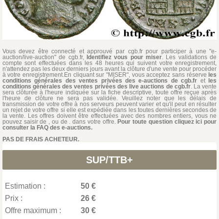
Vous devez être connecté et approuvé par cgb.fr pour participer à une "e-
auction/live-auction" de cgb.fr,
Identifiez vous pour miser
. Les validations de
compte sont effectuées dans les 48 heures qui suivent votre enregistrement,
n'attendez pas les deux derniers jours avant la clôture d'une vente pour procéder
à votre enregistrement.En cliquant sur "MISER", vous acceptez sans réserve
les
conditions générales des ventes privées des e-auctions de cgb.fr
et
les
conditions générales des ventes privées des live auctions de cgb.fr
. La vente
sera clôturée à l'heure indiquée sur la fiche descriptive, toute offre reçue après
l'heure de clôture ne sera pas validée. Veuillez noter que les délais de
transmission de votre offre à nos serveurs peuvent varier et qu'il peut en résulter
un rejet de votre offre si elle est expédiée dans les toutes dernières secondes de
la vente. Les offres doivent être effectuées avec des nombres entiers, vous ne
pouvez saisir de , ou de . dans votre offre.
Pour toute question cliquez ici pour
consulter la FAQ des e-auctions.
PAS DE FRAIS ACHETEUR.
SUP/TTB+
Estimation :
50 €
Prix :
26 €
Offre maximum :
30 €