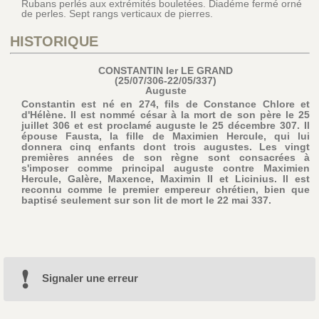
Rubans perlés aux extrémités bouletées. Diadéme fermé orné
de perles. Sept rangs verticaux de pierres.
HISTORIQUE
CONSTANTIN Ier LE GRAND
(25/07/306-22/05/337)
Auguste
Constantin est né en 274, fils de Constance Chlore et
d'Hélène. Il est nommé césar à la mort de son père le 25
juillet 306 et est proclamé auguste le 25 décembre 307. Il
épouse Fausta, la fille de Maximien Hercule, qui lui
donnera cinq enfants dont trois augustes. Les vingt
premières années de son règne sont consacrées à
s'imposer comme principal auguste contre Maximien
Hercule, Galère, Maxence, Maximin II et Licinius. Il est
reconnu comme le premier empereur chrétien, bien que
baptisé seulement sur son lit de mort le 22 mai 337.
Signaler une erreur