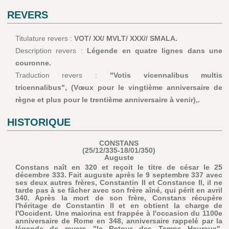
REVERS
Titulature revers :
VOT/ XX/ MVLT/ XXX// SMALA.
Description revers :
Légende en quatre lignes dans une
couronne.
Traduction revers :
"Votis vicennalibus multis
tricennalibus", (Vœux pour le vingtième anniversaire de
règne et plus pour le trentième anniversaire à venir),.
HISTORIQUE
CONSTANS
(25/12/335-18/01/350)
Auguste
Constans naît en 320 et reçoit le titre de césar le 25
décembre 333. Fait auguste après le 9 septembre 337 avec
ses deux autres frères, Constantin II et Constance II, il ne
tarde pas à se fâcher avec son frère aîné, qui périt en avril
340. Après la mort de son frère, Constans récupère
l'héritage de Constantin II et en obtient la charge de
l'Occident. Une maiorina est frappée à l'occasion du 1100e
anniversaire de Rome en 348, anniversaire rappelé par la
légende de revers "le Retour des Temps Heureux".