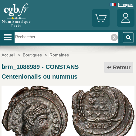
Français
Accueil
>
Boutiques
>
Romaines
brm_1088989
-
CONSTANS
Retour
Centenionalis ou nummus