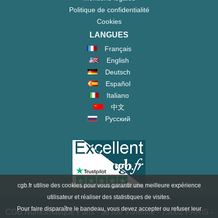
Politique de confidentialité
Cookies
LANGUES
Français
English
Deutsch
Español
Italiano
中文
Русский
cgb.fr utilise des cookies pour vous garantir une meilleure expérience
utilisateur et réaliser des statistiques de visites.
Pour faire disparaître le bandeau, vous devez accepter ou refuser leur
CGB Numismatique Paris - 36 rue Vivienne - 75002 PARIS -