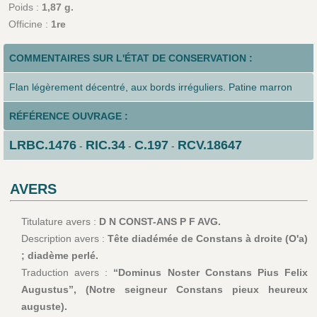
Poids :
1,87 g.
Officine :
1re
COMMENTAIRES SUR L'ÉTAT DE CONSERVATION :
Flan légèrement décentré, aux bords irréguliers. Patine marron
RÉFÉRENCE OUVRAGE :
LRBC.1476
RIC.34
C.197
RCV.18647
-
-
-
AVERS
Titulature avers :
D N CONST-ANS P F AVG.
Description avers :
Tête diadémée de Constans à droite (O'a)
; diadème perlé.
Traduction avers :
“Dominus Noster Constans Pius Felix
Augustus”, (Notre seigneur Constans pieux heureux
auguste).