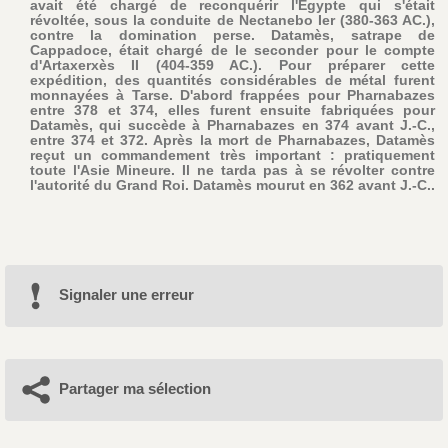
avait été chargé de reconquérir l'Égypte qui s'était
révoltée, sous la conduite de Nectanebo Ier (380-363 AC.),
contre la domination perse. Datamès, satrape de
Cappadoce, était chargé de le seconder pour le compte
d'Artaxerxès II (404-359 AC.). Pour préparer cette
expédition, des quantités considérables de métal furent
monnayées à Tarse. D'abord frappées pour Pharnabazes
entre 378 et 374, elles furent ensuite fabriquées pour
Datamès, qui succède à Pharnabazes en 374 avant J.-C.,
entre 374 et 372. Après la mort de Pharnabazes, Datamès
reçut un commandement très important : pratiquement
toute l'Asie Mineure. Il ne tarda pas à se révolter contre
l'autorité du Grand Roi. Datamès mourut en 362 avant J.-C..
Signaler une erreur
Partager ma sélection