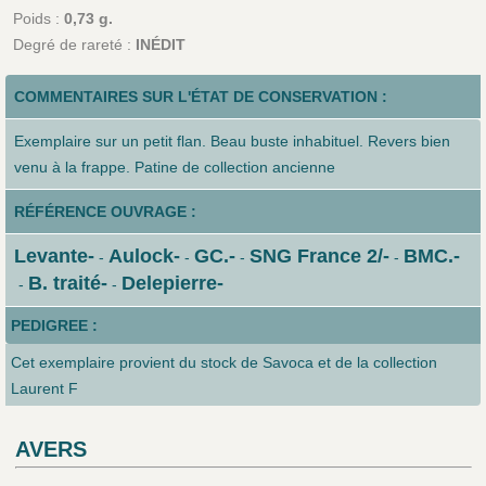
Poids :
0,73 g.
Degré de rareté :
INÉDIT
COMMENTAIRES SUR L'ÉTAT DE CONSERVATION :
Exemplaire sur un petit flan. Beau buste inhabituel. Revers bien
venu à la frappe. Patine de collection ancienne
RÉFÉRENCE OUVRAGE :
Levante-
Aulock-
GC.-
SNG France 2/-
BMC.-
-
-
-
-
B. traité-
Delepierre-
-
-
PEDIGREE :
Cet exemplaire provient du stock de Savoca et de la collection
Laurent F
AVERS