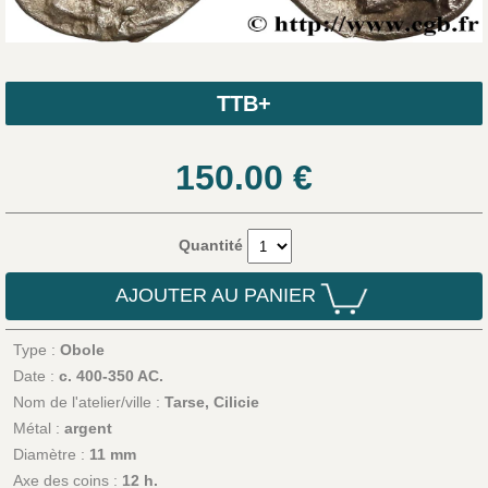
TTB+
150.00
€
Quantité
AJOUTER AU PANIER
Type :
Obole
Date :
c. 400-350 AC.
Nom de l'atelier/ville :
Tarse, Cilicie
Métal :
argent
Diamètre :
11 mm
Axe des coins :
12 h.