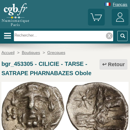
Français
Accueil
>
Boutiques
>
Grecques
bgr_453305
-
CILICIE - TARSE -
Retour
SATRAPE PHARNABAZES Obole