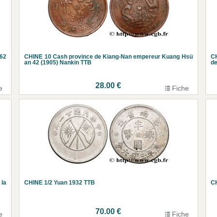
P62
CHINE 10 Cash province de Kiang-Nan empereur Kuang Hsü
CH
an 42 (1905) Nankin TTB
de
28.00 €
e
Fiche
la
CHINE 1/2 Yuan 1932 TTB
CH
70.00 €
e
Fiche