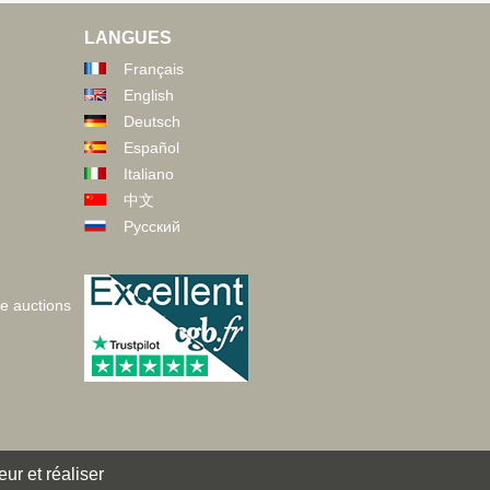
LANGUES
Français
English
Deutsch
Español
Italiano
中文
Русский
ve auctions
ur et réaliser