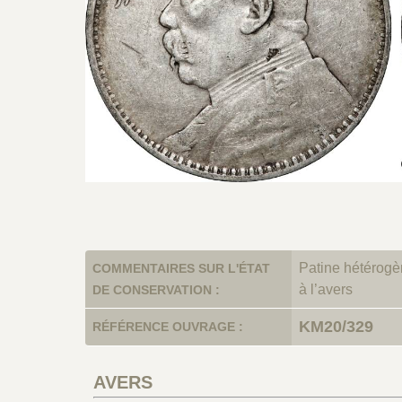
Patine hétérogè
COMMENTAIRES SUR L'ÉTAT
à l’avers
DE CONSERVATION :
KM20/329
RÉFÉRENCE OUVRAGE :
AVERS