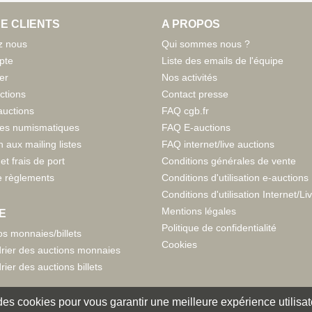
E CLIENTS
A PROPOS
z nous
Qui sommes nous ?
pte
Liste des emails de l'équipe
er
Nos activités
ctions
Contact presse
auctions
FAQ cgb.fr
tes numismatiques
FAQ E-auctions
n aux mailing listes
FAQ internet/live auctions
et frais de port
Conditions générales de vente
 règlements
Conditions d'utilisation e-auctions
Conditions d'utilisation Internet/Li
Mentions légales
E
Politique de confidentialité
s monnaies/billets
Cookies
rier des auctions monnaies
rier des auctions billets
e des cookies pour vous garantir une meilleure expérience utilisate