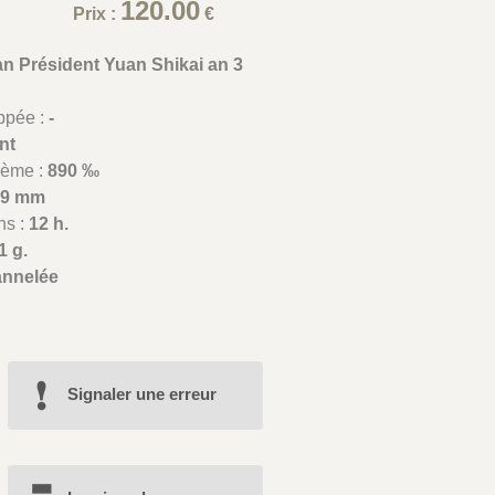
120.00
Prix :
€
an Président Yuan Shikai an 3
appée :
-
nt
lième :
890 ‰
39 mm
ns :
12 h.
1 g.
annelée
Signaler une erreur