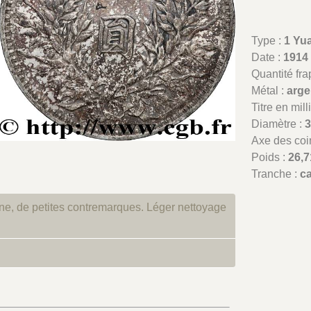
Type :
1 Yu
Date :
1914
Quantité fr
Métal :
arge
Titre en mil
Diamètre :
Axe des coi
Poids :
26,7
Tranche :
c
ne, de petites contremarques. Léger nettoyage