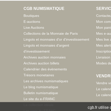
CGB NUMISMATIQUE
SERVIC
Boutiques
Contacte
E-auctions
Mon com
Live Auctions
Mon pani
Collections de la Monnaie de Paris
Mes e-au
Lingots et monnaies d'or d'investissement
Mes live 
Lingots et monnaies d'argent
Mes aler
d'investissement
Inscriptio
Archives auction monnaies
Livraison 
Archives auction billets
Modes de
Calendrier des évènements
Trésors monetaires
VENDR
Les archives numismatiques
Vendre vo
Le blog numismatique
Le calend
Bulletin numismatique
Le calend
Le site du e-FRANC
La collection idéale
cgb.fr utilis
Les amis du FRANC