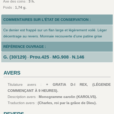
Axe des coins :
3 h.
Poids :
1,74 g.
COMMENTAIRES SUR L'ÉTAT DE CONSERVATION :
Ce denier est frappé sur un flan large et légèrement voilé. Léger
décentrage au revers. Monnaie recouverte d’une patine grise
RÉFÉRENCE OUVRAGE :
G. (30/129)
Prou.425
MG.908
N.146
-
-
-
AVERS
Titulature avers :
+ GRATIA D-I REX, (LÉGENDE
COMMENÇANT À 9 HEURES).
Description avers :
Monogramme carolin (KAROLVS).
Traduction avers :
(Charles, roi par la grâce de Dieu).
REVERS