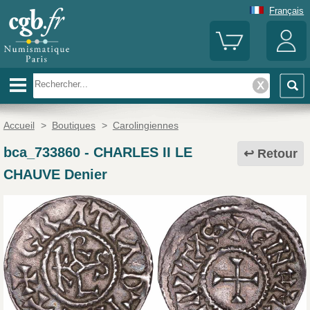
Français
Accueil
>
Boutiques
>
Carolingiennes
bca_733860
-
CHARLES II LE
Retour
CHAUVE Denier