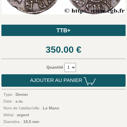
TTB+
350.00
€
Quantité
AJOUTER AU PANIER
Type :
Denier
Date :
s.m.
Nom de l'atelier/ville :
Le Mans
Métal :
argent
Diamètre :
19,5 mm