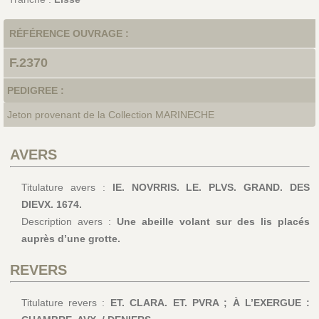
RÉFÉRENCE OUVRAGE :
F.2370
PEDIGREE :
Jeton provenant de la Collection MARINECHE
AVERS
Titulature avers :
IE. NOVRRIS. LE. PLVS. GRAND. DES
DIEVX. 1674.
Description avers :
Une abeille volant sur des lis placés
auprès d’une grotte.
REVERS
Titulature revers :
ET. CLARA. ET. PVRA ; À L’EXERGUE :