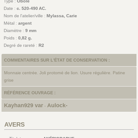
Type :
Obole
Date :
c. 520-490 AC.
Nom de l'atelier/ville :
Mylassa, Carie
Métal :
argent
Diamètre :
9 mm
Poids :
0,82 g.
Degré de rareté :
R2
COMMENTAIRES SUR L'ÉTAT DE CONSERVATION :
Monnaie centrée. Joli protomé de lion. Usure régulière. Patine
grise
RÉFÉRENCE OUVRAGE :
Kayhan929 var
Aulock-
-
AVERS