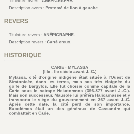
Titulature avers :
ANÉPIGRAPHE.
Description avers :
Protomé de lion à gauche.
REVERS
Titulature revers :
ANÉPIGRAPHE.
Description revers :
Carré creux.
HISTORIQUE
CARIE - MYLASSA
(IIIe - IIe siècle avant J.-C.)
Mylassa, cité d'origine indigène était située à l'Ouest de
Stratonicée, dans les terres, mais pas très éloignée du
golfe de Bargylos. Elle fut choisie comme capitale de la
Carie sous le satrape Hekatomnos (396-377 avant J.-C.).
Mais son successeur, Mausole lui préféra Halicarnasse et y
transporta le siège du gouvernement en 367 avant J.-C.
Après cette date, la cité perd de son importance.
Eupolémos était un des généraux de Cassandre qui
combattait en Carie.