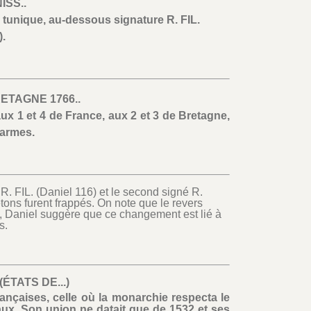
ISS..
c tunique, au-dessous signature R. FIL.
).
ETAGNE 1766..
x 1 et 4 de France, aux 2 et 3 de Bretagne,
larmes.
R. FIL. (Daniel 116) et le second signé R.
tons furent frappés. On note que le revers
, Daniel suggère que ce changement est lié à
s.
ÉTATS DE...)
rançaises, celle où la monarchie respecta le
caux. Son union ne datait que de 1532 et ses