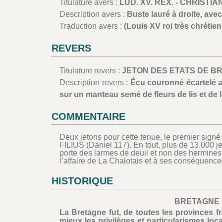
Titulature avers :
LUD. XV. REX. - CHRISTIAN
Description avers :
Buste lauré à droite, ave
Traduction avers :
(Louis XV roi très chrétien
REVERS
Titulature revers :
JETON DES ETATS DE BR
Description revers :
Écu couronné écartelé au
sur un manteau semé de fleurs de lis et de 
COMMENTAIRE
Deux jetons pour cette tenue, le premier signé 
FILIUS (Daniel 117). En tout, plus de 13.000 je
porte des larmes de deuil et non des hermines
l’affaire de La Chalotais et à ses conséquence
HISTORIQUE
BRETAGNE (
La Bretagne fut, de toutes les provinces f
mieux les privilèges et particularismes lo