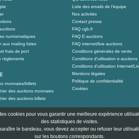
pte
Liste des emails de l'équipe
er
Nos activités
ctions
Contact presse
auctions
FAQ cgb.fr
tes numismatiques
FAQ E-auctions
n aux mailing listes
FAQ internet/live auctions
et frais de port
Conditions générales de vente
 règlements
Conditions d'utilisation e-auctions
Conditions d'utilisation Internet/Li
Mentions légales
E
Politique de confidentialité
s monnaies/billets
Cookies
rier des auctions monnaies
rier des auctions billets
e des cookies pour vous garantir une meilleure expérience utilisate
des statistiques de visites.
paraître le bandeau, vous devez accepter ou refuser leur utilisat
sur les boutons correspondants.