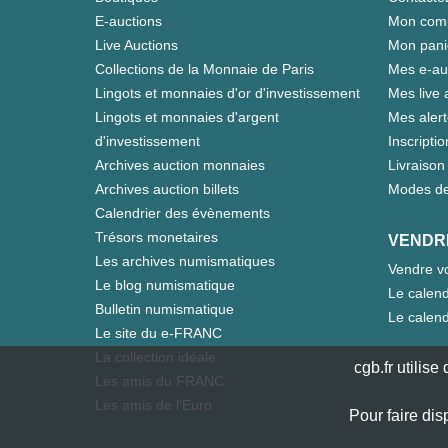
E-auctions
Mon com
Live Auctions
Mon pani
Collections de la Monnaie de Paris
Mes e-au
Lingots et monnaies d'or d'investissement
Mes live 
Lingots et monnaies d'argent
Mes aler
d'investissement
Inscriptio
Archives auction monnaies
Livraison 
Archives auction billets
Modes de
Calendrier des évènements
Trésors monetaires
VENDR
Les archives numismatiques
Vendre vo
Le blog numismatique
Le calend
Bulletin numismatique
Le calend
Le site du e-FRANC
La collection idéale
cgb.fr utilis
Les amis du FRANC
Les amis de l'Euro
Pour faire dis