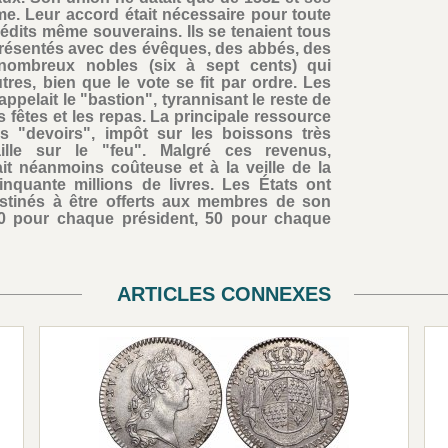
me. Leur accord était nécessaire pour toute
 édits même souverains. Ils se tenaient tous
eprésentés avec des évêques, des abbés, des
 nombreux nobles (six à sept cents) qui
res, bien que le vote se fit par ordre. Les
ppelait le "bastion", tyrannisant le reste de
es fêtes et les repas. La principale ressource
es "devoirs", impôt sur les boissons très
ille sur le "feu". Malgré ces revenus,
ait néanmoins coûteuse et à la veille de la
inquante millions de livres. Les États ont
destinés à être offerts aux membres de son
 100 pour chaque président, 50 pour chaque
ARTICLES CONNEXES