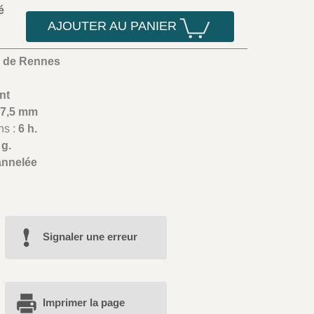
é
AJOUTER AU PANIER
s de Rennes
nt
27,5 mm
ns :
6 h.
 g.
annelée
Signaler une erreur
Imprimer la page