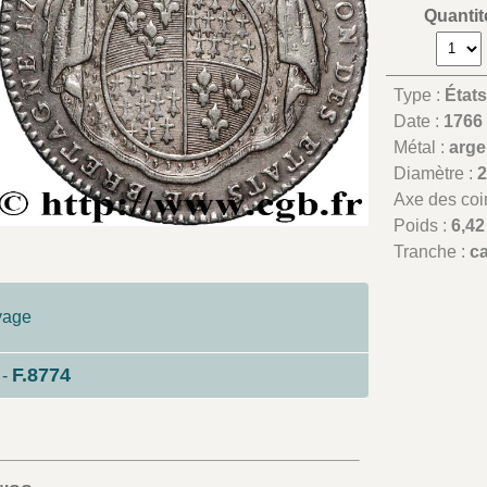
Quantit
Type :
État
Date :
1766
Métal :
arge
Diamètre :
Axe des coi
Poids :
6,42
Tranche :
c
yage
F.8774
-