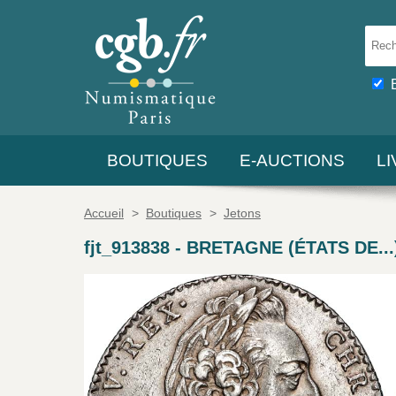
BOUTIQUES
E-AUCTIONS
L
Accueil
>
Boutiques
>
Jetons
fjt_913838
-
BRETAGNE (ÉTATS DE...)