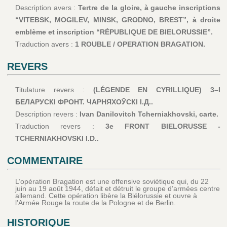
Description avers :
Tertre de la gloire, à gauche inscriptions
“VITEBSK, MOGILEV, MINSK, GRODNO, BREST”, à droite
emblème et inscription “RÉPUBLIQUE DE BIELORUSSIE”.
Traduction avers :
1 ROUBLE / OPERATION BRAGATION.
REVERS
Titulature revers :
(LÉGENDE EN CYRILLIQUE) 3–I
БЕЛАРУСКI ФРОНТ. ЧАРНЯХОЎСКI I.Д..
Description revers :
Ivan Danilovitch Tcherniakhovski, carte.
Traduction revers :
3e FRONT BIELORUSSE -
TCHERNIAKHOVSKI I.D..
COMMENTAIRE
L’opération Bragation est une offensive soviétique qui, du 22
juin au 19 août 1944, défait et détruit le groupe d’armées centre
allemand. Cette opération libère la Biélorussie et ouvre à
l’Armée Rouge la route de la Pologne et de Berlin.
HISTORIQUE