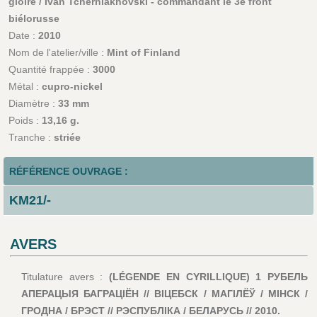
gloire / Ivan Tcherniakhovski - commandant le 3e front
biélorusse
Date :
2010
Nom de l'atelier/ville :
Mint of Finland
Quantité frappée :
3000
Métal :
cupro-nickel
Diamètre :
33 mm
Poids :
13,16 g.
Tranche :
striée
RÉFÉRENCE OUVRAGE :
KM21/-
AVERS
Titulature avers :
(LÉGENDE EN CYRILLIQUE) 1 РУБЕЛЬ
АПЕРАЦЫЯ БАГРАЦІЁН // ВІЦЕБСК / МАГІЛЁЎ / МІНСК /
ГРОДНА / БРЭСТ // РЭСПУБЛІКА / БЕЛАРУСЬ // 2010.