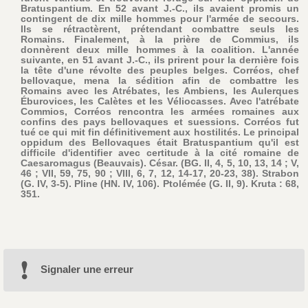
Bratuspantium. En 52 avant J.-C., ils avaient promis un
contingent de dix mille hommes pour l'armée de secours.
Ils se rétractèrent, prétendant combattre seuls les
Romains. Finalement, à la prière de Commius, ils
donnèrent deux mille hommes à la coalition. L'année
suivante, en 51 avant J.-C., ils prirent pour la dernière fois
la tête d'une révolte des peuples belges. Corréos, chef
bellovaque, mena la sédition afin de combattre les
Romains avec les Atrébates, les Ambiens, les Aulerques
Éburovices, les Calètes et les Véliocasses. Avec l'atrébate
Commios, Corréos rencontra les armées romaines aux
confins des pays bellovaques et suessions. Corréos fut
tué ce qui mit fin définitivement aux hostilités. Le principal
oppidum des Bellovaques était Bratuspantium qu'il est
difficile d'identifier avec certitude à la cité romaine de
Caesaromagus (Beauvais). César. (BG. II, 4, 5, 10, 13, 14 ; V,
46 ; VII, 59, 75, 90 ; VIII, 6, 7, 12, 14-17, 20-23, 38). Strabon
(G. IV, 3-5). Pline (HN. IV, 106). Ptolémée (G. II, 9). Kruta : 68,
351.
Signaler une erreur