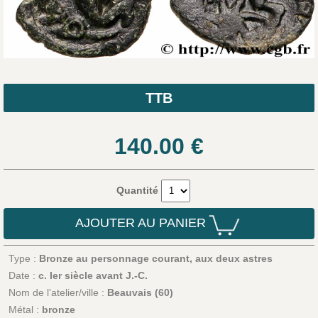
TTB
140.00
€
Quantité
AJOUTER AU PANIER
Type :
Bronze au personnage courant, aux deux astres
Date :
c. Ier siècle avant J.-C.
Nom de l'atelier/ville :
Beauvais (60)
Métal :
bronze