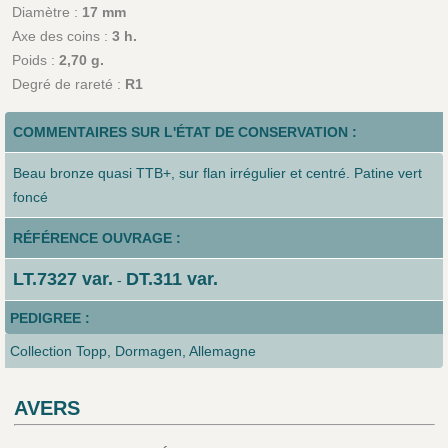
Diamètre :
17 mm
Axe des coins :
3 h.
Poids :
2,70 g.
Degré de rareté :
R1
COMMENTAIRES SUR L'ÉTAT DE CONSERVATION :
Beau bronze quasi TTB+, sur flan irrégulier et centré. Patine vert
foncé
RÉFÉRENCE OUVRAGE :
LT.7327 var.
DT.311 var.
-
PEDIGREE :
Collection Topp, Dormagen, Allemagne
AVERS