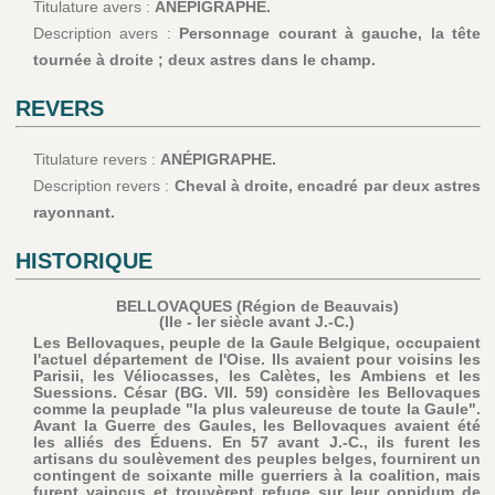
Titulature avers :
ANÉPIGRAPHE.
Description avers :
Personnage courant à gauche, la tête
tournée à droite ; deux astres dans le champ.
REVERS
Titulature revers :
ANÉPIGRAPHE.
Description revers :
Cheval à droite, encadré par deux astres
rayonnant.
HISTORIQUE
BELLOVAQUES (Région de Beauvais)
(IIe - Ier siècle avant J.-C.)
Les Bellovaques, peuple de la Gaule Belgique, occupaient
l'actuel département de l'Oise. Ils avaient pour voisins les
Parisii, les Véliocasses, les Calètes, les Ambiens et les
Suessions. César (BG. VII. 59) considère les Bellovaques
comme la peuplade "la plus valeureuse de toute la Gaule".
Avant la Guerre des Gaules, les Bellovaques avaient été
les alliés des Éduens. En 57 avant J.-C., ils furent les
artisans du soulèvement des peuples belges, fournirent un
contingent de soixante mille guerriers à la coalition, mais
furent vaincus et trouvèrent refuge sur leur oppidum de