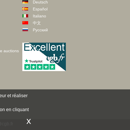
Deutsch
Español
Italiano
中文
Русский
ve auctions
ur et réaliser
ion en cliquant
x
cgb.fr