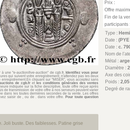
Prix :
Offre maxim
Fin de la ven
participants 
Type :
Hemi
Date :
(PYE
Date :
c. 79
Nom de l'atel
Métal :
arge
Diamètre :
à une "e-auction/live-auction" de cgb.fr,
Identifiez vous pour
Axe des coi
ures qui suivent votre enregistrement, n'attendez pas les deux
re enregistrement.En cliquant sur "MISER", vous acceptez sans
Poids :
2,05
auctions de cgb.fr
et
les conditions générales des ventes
'heure indiquée sur la fiche descriptive, toute offre reçue après
Degré de ra
ais de transmission de votre offre à nos serveurs peuvent varier
édiée dans les toutes dernières secondes de la vente. Les offres
ez saisir de , ou de . dans votre offre.
Pour toute question
 Joli buste. Des faiblesses. Patine grise