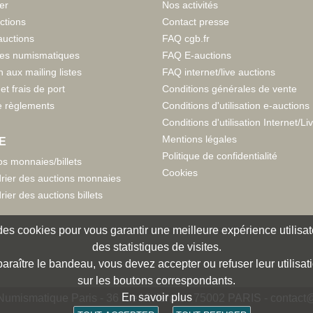
er
Nos activités
ctions
Contact presse
auctions
FAQ cgb.fr
tes numismatiques
FAQ E-auctions
n aux mailing listes
FAQ internet/live auctions
et frais de port
Conditions générales de vente
 règlements
Conditions d'utilisation e-auctions
Conditions d'utilisation Internet/Li
Mentions légales
E
Politique de confidentialité
s monnaies/billets
Cookies
rier des auctions monnaies
rier des auctions billets
e des cookies pour vous garantir une meilleure expérience utilisate
des statistiques de visites.
paraître le bandeau, vous devez accepter ou refuser leur utilisat
sur les boutons correspondants.
En savoir plus
umismatique Paris - 36 rue Vivienne - 75002 PARIS -
contact@