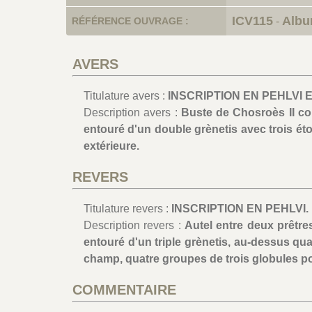
ICV115
Alb
RÉFÉRENCE OUVRAGE :
-
AVERS
Titulature avers :
INSCRIPTION EN PEHLVI 
Description avers :
Buste de Chosroès II co
entouré d'un double grènetis avec trois éto
extérieure.
REVERS
Titulature revers :
INSCRIPTION EN PEHLVI.
Description revers :
Autel entre deux prêtres
entouré d'un triple grènetis, au-dessus qua
champ, quatre groupes de trois globules po
COMMENTAIRE