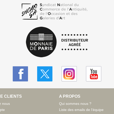
E CLIENTS
A PROPOS
z nous
Qui sommes nous ?
pte
Liste des emails de l'équipe