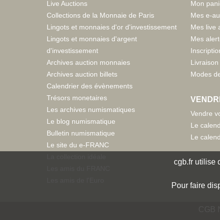
Live Auctions
Mon pani
Collections de la Monnaie de Paris
Mes e-au
Lingots et monnaies d'or d'investissement
Mes live 
Lingots et monnaies d'argent
Mes aler
d'investissement
Inscriptio
Archives auction monnaies
Livraison 
Archives auction billets
Modes de
Calendrier des évènements
Trésors monetaires
VENDR
Les archives numismatiques
Vendre vo
Le blog numismatique
Le calend
Bulletin numismatique
Le calend
Le site du e-FRANC
La collection idéale
cgb.fr utilis
Les amis du FRANC
Les amis de l'Euro
Pour faire dis
CGB N