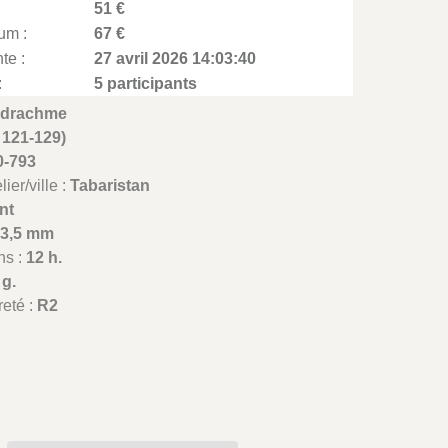
51 €
um :
67 €
te :
27 avril 2026 14:03:40
:
5 participants
drachme
 121-129)
0-793
ier/ville :
Tabaristan
nt
23,5 mm
ns :
12 h.
 g.
reté :
R2