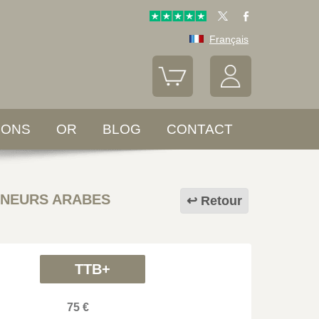
Français
LONS
OR
BLOG
CONTACT
RNEURS ARABES
Retour
TTB+
75 €