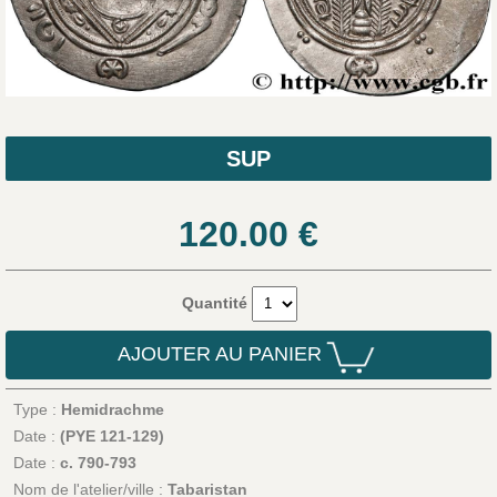
SUP
120.00
€
Quantité
AJOUTER AU PANIER
Type :
Hemidrachme
Date :
(PYE 121-129)
Date :
c. 790-793
Nom de l'atelier/ville :
Tabaristan