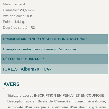
Métal :
argent
Diamètre :
23,5 mm
Axe des coins :
9 h.
Poids :
1,91 g.
Degré de rareté :
R2
COMMENTAIRES SUR L'ÉTAT DE CONSERVATION :
Exemplaire centré. Très joli revers. Patine grise
RÉFÉRENCE OUVRAGE :
ICV115
Album70
ICV-
-
-
AVERS
Titulature avers :
INSCRIPTION EN PEHLVI ET EN COUFIQUE.
Description avers :
Buste de Chosroès II couronné à droite,
surmonté d'un casque ailé entouré d'un double grènetis