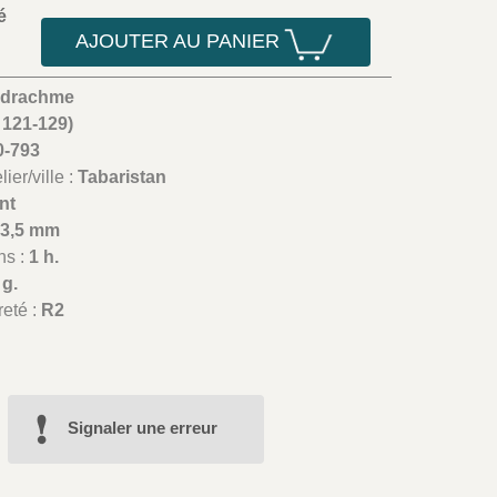
é
AJOUTER AU PANIER
drachme
 121-129)
0-793
ier/ville :
Tabaristan
nt
23,5 mm
ns :
1 h.
 g.
reté :
R2
Signaler une erreur