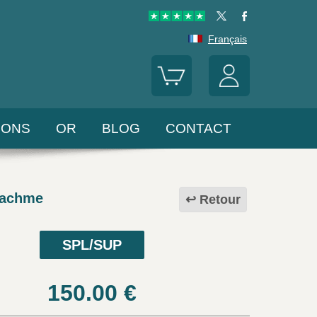
Français
LONS
OR
BLOG
CONTACT
rachme
Retour
SPL/SUP
150.00
€