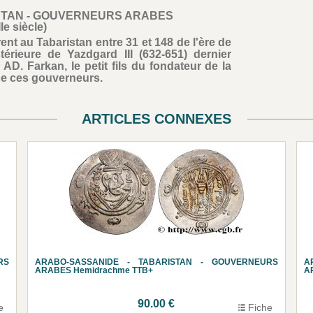
STAN - GOUVERNEURS ARABES
IIe siècle)
t au Tabaristan entre 31 et 148 de l'ère de
térieure de Yazdgard III (632-651) dernier
AD. Farkan, le petit fils du fondateur de la
de ces gouverneurs.
ARTICLES CONNEXES
RS
ARABO-SASSANIDE - TABARISTAN - GOUVERNEURS
A
ARABES Hemidrachme TTB+
A
90.00 €
e
Fiche