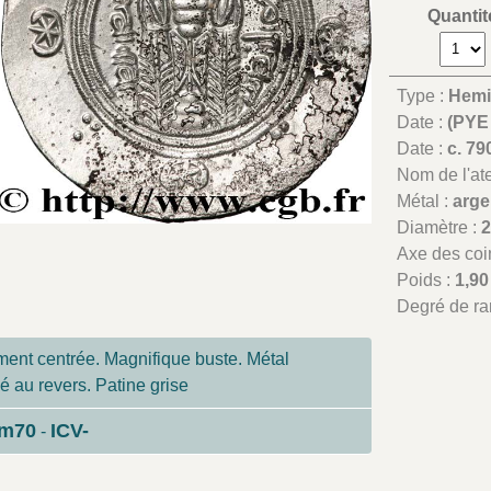
Quantit
Type :
Hemi
Date :
(PYE
Date :
c. 79
Nom de l'atel
Métal :
arge
Diamètre :
Axe des coi
Poids :
1,90
Degré de ra
ent centrée. Magnifique buste. Métal
 au revers. Patine grise
um70
ICV-
-