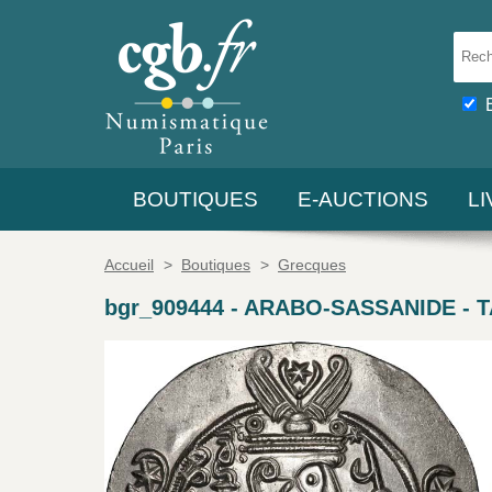
BOUTIQUES
E-AUCTIONS
L
Accueil
>
Boutiques
>
Grecques
bgr_909444
-
ARABO-SASSANIDE - 