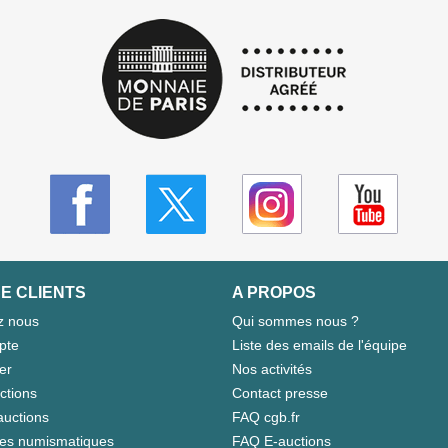
E CLIENTS
A PROPOS
z nous
Qui sommes nous ?
pte
Liste des emails de l'équipe
er
Nos activités
ctions
Contact presse
auctions
FAQ cgb.fr
tes numismatiques
FAQ E-auctions