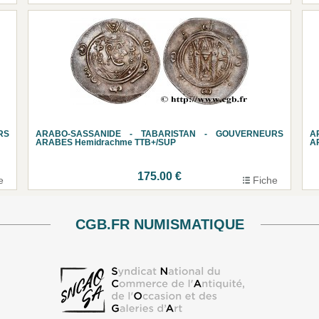
RS
ARABO-SASSANIDE - TABARISTAN - GOUVERNEURS
A
ARABES Hemidrachme TTB+/SUP
A
175.00 €
e
Fiche
CGB.FR NUMISMATIQUE