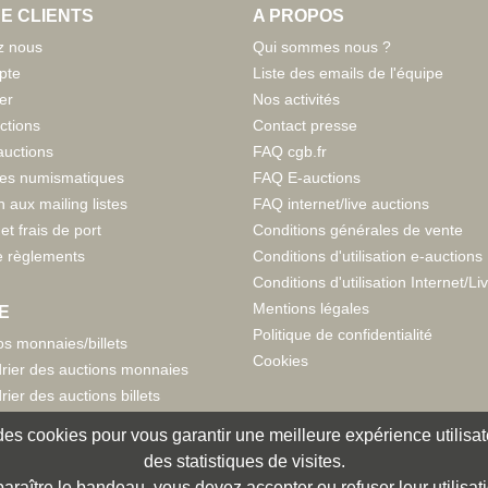
E CLIENTS
A PROPOS
z nous
Qui sommes nous ?
pte
Liste des emails de l'équipe
er
Nos activités
ctions
Contact presse
auctions
FAQ cgb.fr
tes numismatiques
FAQ E-auctions
n aux mailing listes
FAQ internet/live auctions
et frais de port
Conditions générales de vente
 règlements
Conditions d'utilisation e-auctions
Conditions d'utilisation Internet/Li
Mentions légales
E
Politique de confidentialité
s monnaies/billets
Cookies
rier des auctions monnaies
rier des auctions billets
e des cookies pour vous garantir une meilleure expérience utilisate
des statistiques de visites.
paraître le bandeau, vous devez accepter ou refuser leur utilisat