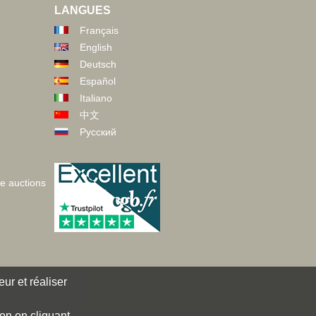
LANGUES
Français
English
Deutsch
Español
Italiano
中文
Русский
ve auctions
ur et réaliser
ion en cliquant