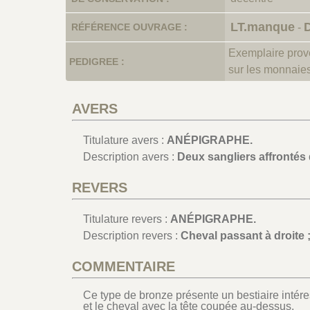
LT.manque
RÉFÉRENCE OUVRAGE :
-
Exemplaire prov
PEDIGREE :
sur les monnaie
AVERS
Titulature avers :
ANÉPIGRAPHE.
Description avers :
Deux sangliers affrontés d
REVERS
Titulature revers :
ANÉPIGRAPHE.
Description revers :
Cheval passant à droite 
COMMENTAIRE
Ce type de bronze présente un bestiaire intére
et le cheval avec la tête coupée au-dessus.