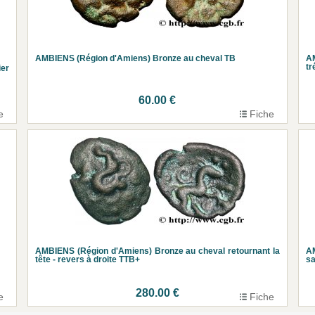
AMBIENS (Région d'Amiens) Bronze au cheval TB
AM
tr
ier
60.00 €
e
Fiche
AMBIENS (Région d'Amiens) Bronze au cheval retournant la
A
tête - revers à droite TTB+
sa
280.00 €
e
Fiche