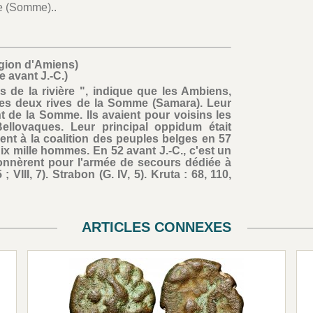
e (Somme)..
ion d'Amiens)
cle avant J.-C.)
 de la rivière ", indique que les Ambiens,
les deux rives de la Somme (Samara). Leur
nt de la Somme. Ils avaient pour voisins les
Bellovaques. Leur principal oppidum était
rent à la coalition des peuples belges en 57
dix mille hommes. En 52 avant J.-C., c'est un
onnèrent pour l'armée de secours dédiée à
; VIII, 7). Strabon (G. IV, 5). Kruta : 68, 110,
ARTICLES CONNEXES