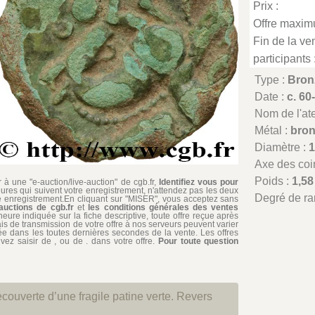
Prix :
Offre maxim
Fin de la ven
participants 
Type :
Bronz
Date :
c. 60
Nom de l'atel
Métal :
bro
Diamètre :
Axe des coi
Poids :
1,58
à une "e-auction/live-auction" de cgb.fr,
Identifiez vous pour
ures qui suivent votre enregistrement, n'attendez pas les deux
Degré de ra
re enregistrement.En cliquant sur "MISER", vous acceptez sans
auctions de cgb.fr
et
les conditions générales des ventes
'heure indiquée sur la fiche descriptive, toute offre reçue après
ais de transmission de votre offre à nos serveurs peuvent varier
édiée dans les toutes dernières secondes de la vente. Les offres
ez saisir de , ou de . dans votre offre.
Pour toute question
couverte d’une fragile patine verte. Revers