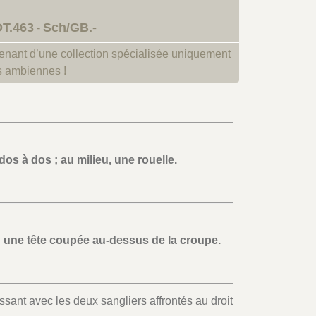
DT.463
Sch/GB.-
-
enant d’une collection spécialisée uniquement
s ambiennes !
os à dos ; au milieu, une rouelle.
; une tête coupée au-dessus de la croupe.
ssant avec les deux sangliers affrontés au droit