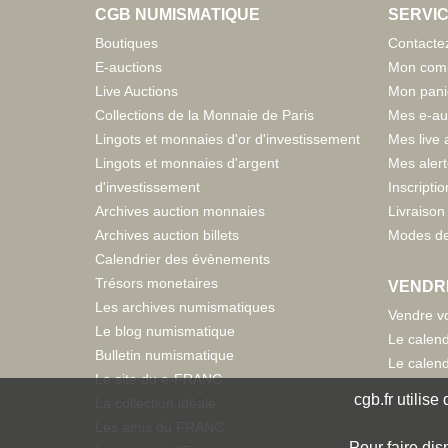
CGB NUMISMATIQUE
SERVIC
Boutiques
Contacte
E-auctions
Mon com
Live Auctions
Mon pani
Collections de la Monnaie de Paris
Mes e-au
Lingots et monnaies d'or d'investissement
Mes live 
Lingots et monnaies d'argent
Mes aler
d'investissement
Inscriptio
Archives auction monnaies
Livraison 
Archives auction billets
Modes de
Calendrier des évènements
Trésors monetaires
VENDR
Les archives numismatiques
Vendre vo
Le blog numismatique
Le calend
Bulletin numismatique
Le calend
Le site du e-FRANC
cgb.fr utilis
La collection idéale
Les amis du FRANC
Pour faire dis