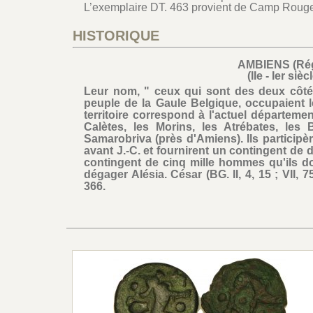
L’exemplaire DT. 463 provient de Camp Roug
HISTORIQUE
AMBIENS (Rég
(IIe - Ier siè
Leur nom, " ceux qui sont des deux côtés
peuple de la Gaule Belgique, occupaient 
territoire correspond à l'actuel départeme
Calètes, les Morins, les Atrébates, les 
Samarobriva (près d'Amiens). Ils participè
avant J.-C. et fournirent un contingent de 
contingent de cinq mille hommes qu'ils d
dégager Alésia. César (BG. II, 4, 15 ; VII, 75 
366.