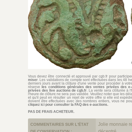
Vous devez être connecté et approuvé par cgb.fr pour participer 
miser
. Les validations de compte sont effectuées dans les 48 he
derniers jours avant la clôture d'une vente pour procéder à vot
réserve
les conditions générales des ventes privées des e-
privées des live auctions de cgb.fr
. La vente sera clôturée à l
l'heure de clôture ne sera pas validée. Veuillez noter que les dél
et qu'il peut en résulter un rejet de votre offre si elle est exp
doivent être effectuées avec des nombres entiers, vous ne pouv
cliquez ici pour consulter la FAQ des e-auctions.
PAS DE FRAIS ACHETEUR.
Jolie monnaie re
COMMENTAIRES SUR L'ÉTAT
décentré
DE CONSERVATION :