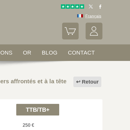
Français
LONS
OR
BLOG
CONTACT
s affrontés et à la tête
Retour
TTB/TB+
250 €