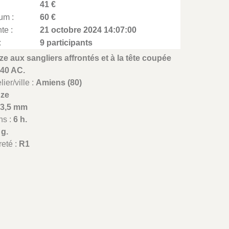
41 €
um :
60 €
te :
21 octobre 2024 14:07:00
:
9 participants
e aux sangliers affrontés et à la tête coupée
-40 AC.
ier/ville :
Amiens (80)
nze
13,5 mm
ns :
6 h.
 g.
reté :
R1