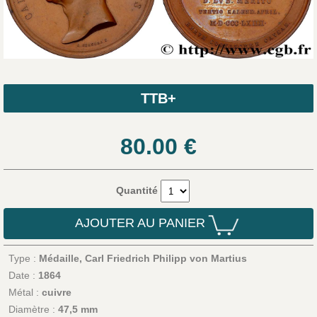
TTB+
80.00
€
Quantité
AJOUTER AU PANIER
Type :
Médaille, Carl Friedrich Philipp von Martius
Date :
1864
Métal :
cuivre
Diamètre :
47,5 mm