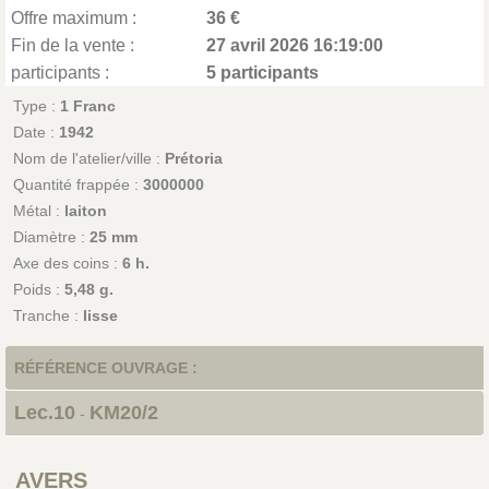
Offre maximum :
36 €
Fin de la vente :
27 avril 2026 16:19:00
participants :
5 participants
Type :
1 Franc
Date :
1942
Nom de l'atelier/ville :
Prétoria
Quantité frappée :
3000000
Métal :
laiton
Diamètre :
25 mm
Axe des coins :
6 h.
Poids :
5,48 g.
Tranche :
lisse
RÉFÉRENCE OUVRAGE :
Lec.10
KM20/2
-
AVERS