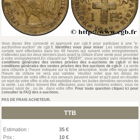
Vous devez être connecté et approuvé par cgb.fr pour participer à une "e-
auction/live-auction" de cgb.fr,
Identifiez vous pour miser
. Les validations de
compte sont effectuées dans les 48 heures qui suivent votre enregistrement,
n'attendez pas les deux derniers jours avant la clôture d'une vente pour procéder
à votre enregistrement.En cliquant sur "MISER", vous acceptez sans réserve
les
conditions générales des ventes privées des e-auctions de cgb.fr
et
les
conditions générales des ventes privées des live auctions de cgb.fr
. La vente
sera clôturée à l'heure indiquée sur la fiche descriptive, toute offre reçue après
l'heure de clôture ne sera pas validée. Veuillez noter que les délais de
transmission de votre offre à nos serveurs peuvent varier et qu'il peut en résulter
un rejet de votre offre si elle est expédiée dans les toutes dernières secondes de
la vente. Les offres doivent être effectuées avec des nombres entiers, vous ne
pouvez saisir de , ou de . dans votre offre.
Pour toute question cliquez ici pour
consulter la FAQ des e-auctions.
PAS DE FRAIS ACHETEUR.
TTB
Estimation :
35 €
Prix :
10 €