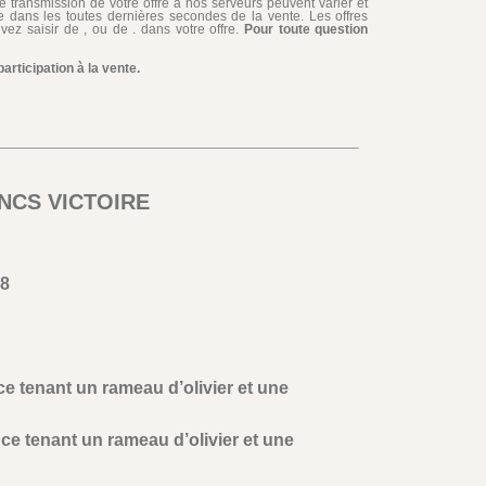
de transmission de votre offre à nos serveurs peuvent varier et
iée dans les toutes dernières secondes de la vente. Les offres
ez saisir de , ou de . dans votre offre.
Pour toute question
rticipation à la vente.
ANCS VICTOIRE
38
ce tenant un rameau d’olivier et une
nce tenant un rameau d’olivier et une