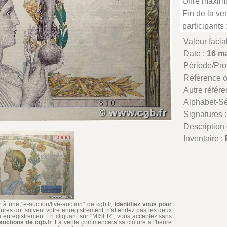
Offre maxim
Fin de la ven
participants 
Valeur facia
Date :
16 m
Période/Pr
Référence 
Autre référe
Alphabet-Sé
Signatures 
Description 
Inventaire :
à une "e-auction/live-auction" de cgb.fr,
Identifiez vous pour
ures qui suivent votre enregistrement, n'attendez pas les deux
re enregistrement.En cliquant sur "MISER", vous acceptez sans
auctions de cgb.fr
. La vente commencera sa clôture à l'heure