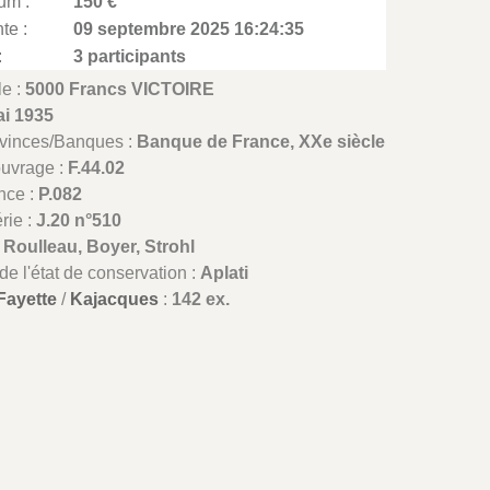
um :
150 €
te :
09 septembre 2025 16:24:35
:
3 participants
le :
5000 Francs VICTOIRE
ai 1935
ovinces/Banques :
Banque de France, XXe siècle
ouvrage :
F.44.02
nce :
P.082
rie :
J.20 n°510
:
Roulleau, Boyer, Strohl
de l'état de conservation :
Aplati
Fayette
/
Kajacques
:
142 ex.