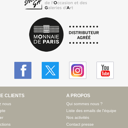
E CLIENTS
A PROPOS
z nous
Qui sommes nous ?
pte
Liste des emails de l'équipe
er
Nos activités
ctions
Contact presse