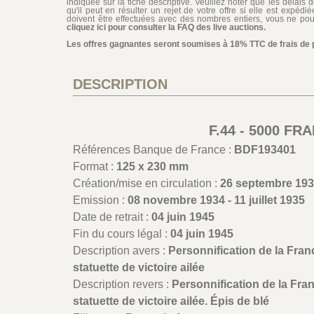
indiquée sur la fiche descriptive. Veuillez noter que les délais 
qu'il peut en résulter un rejet de votre offre si elle est expéd
doivent être effectuées avec des nombres entiers, vous ne pouv
cliquez ici pour consulter la FAQ des live auctions.
Les offres gagnantes seront soumises à 18% TTC de frais de pa
DESCRIPTION
F.44 - 5000 FR
Références Banque de France :
BDF193401
Format :
125 x 230 mm
Création/mise en circulation :
26 septembre 19
Emission :
08 novembre 1934 - 11 juillet 1935
Date de retrait :
04 juin 1945
Fin du cours légal :
04 juin 1945
Description avers :
Personnification de la Fran
statuette de victoire ailée
Description revers :
Personnification de la Fra
statuette de victoire ailée. Épis de blé