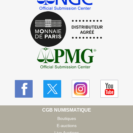
CGB NUMISMATIQUE
Boutiques
E-auctions
Live Auctions