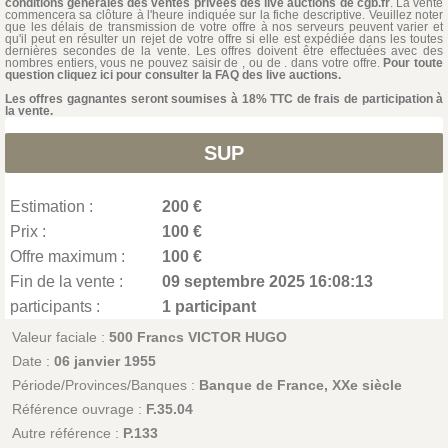
conditions générales des ventes privées des live auctions de cgb.fr
. La vente
commencera sa clôture à l'heure indiquée sur la fiche descriptive. Veuillez noter
que les délais de transmission de votre offre à nos serveurs peuvent varier et
qu'il peut en résulter un rejet de votre offre si elle est expédiée dans les toutes
dernières secondes de la vente. Les offres doivent être effectuées avec des
nombres entiers, vous ne pouvez saisir de , ou de . dans votre offre.
Pour toute
question cliquez ici pour consulter la FAQ des live auctions.
Les offres gagnantes seront soumises à 18% TTC de frais de participation à
la vente.
SUP
Estimation :
200 €
Prix :
100 €
Offre maximum :
100 €
Fin de la vente :
09 septembre 2025 16:08:13
participants :
1 participant
Valeur faciale :
500 Francs VICTOR HUGO
Date :
06 janvier 1955
Période/Provinces/Banques :
Banque de France, XXe siècle
Référence ouvrage :
F.35.04
Autre référence :
P.133