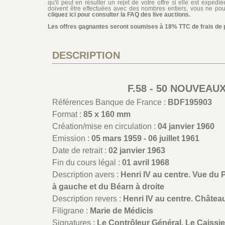
qu'il peut en résulter un rejet de votre offre si elle est expéd
doivent être effectuées avec des nombres entiers, vous ne pouv
cliquez ici pour consulter la FAQ des live auctions.
Les offres gagnantes seront soumises à 18% TTC de frais de pa
DESCRIPTION
F.58 - 50 NOUVEAU
Références Banque de France :
BDF195903
Format :
85 x 160 mm
Création/mise en circulation :
04 janvier 1960
Emission :
05 mars 1959 - 06 juillet 1961
Date de retrait :
02 janvier 1963
Fin du cours légal :
01 avril 1968
Description avers :
Henri IV au centre. Vue du 
à gauche et du Béarn à droite
Description revers :
Henri IV au centre. Châtea
Filigrane :
Marie de Médicis
Signatures :
Le Contrôleur Général, Le Caissier