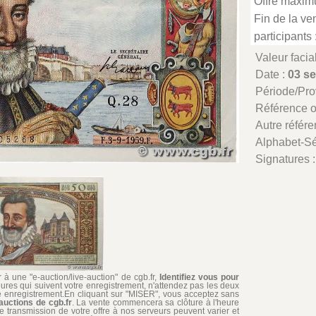
Offre maxim
Fin de la ven
participants 
Valeur facia
Date :
03 s
Période/Pr
Référence 
Autre référe
Alphabet-Sé
Signatures 
à une "e-auction/live-auction" de cgb.fr,
Identifiez vous pour
ures qui suivent votre enregistrement, n'attendez pas les deux
re enregistrement.En cliquant sur "MISER", vous acceptez sans
auctions de cgb.fr
. La vente commencera sa clôture à l'heure
de transmission de votre offre à nos serveurs peuvent varier et