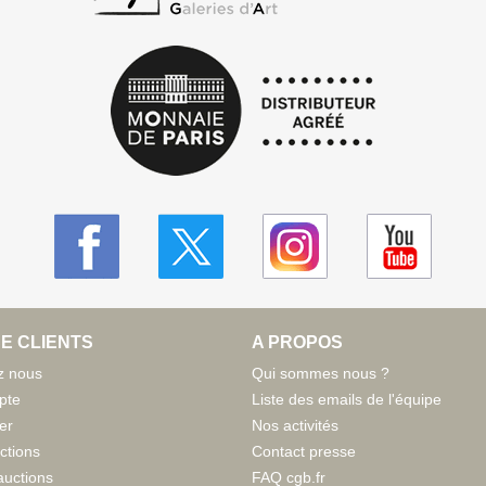
E CLIENTS
A PROPOS
z nous
Qui sommes nous ?
pte
Liste des emails de l'équipe
er
Nos activités
ctions
Contact presse
auctions
FAQ cgb.fr