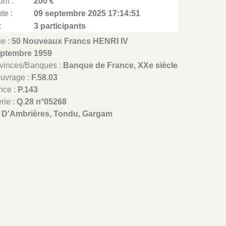
um :
200 €
te :
09 septembre 2025 17:14:51
:
3 participants
le :
50 Nouveaux Francs HENRI IV
eptembre 1959
ovinces/Banques :
Banque de France, XXe siècle
ouvrage :
F.58.03
nce :
P.143
rie :
Q.28 n°05268
:
D'Ambrières, Tondu, Gargam