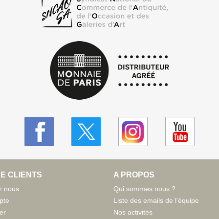
E CLIENTS
A PROPOS
z nous
Qui sommes nous ?
pte
Liste des emails de l'équipe
er
Nos activités