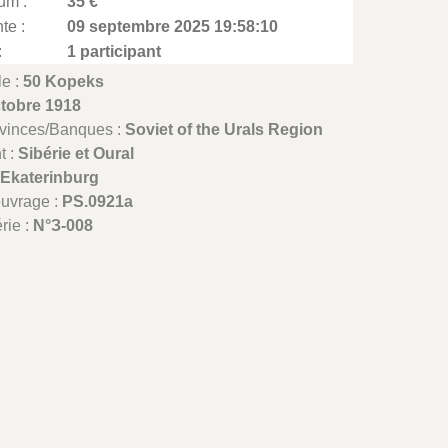
um :
35 €
te :
09 septembre 2025 19:58:10
:
1 participant
le :
50 Kopeks
ctobre 1918
ovinces/Banques :
Soviet of the Urals Region
t :
Sibérie et Oural
:
Ekaterinburg
ouvrage :
PS.0921a
rie :
N°З-008