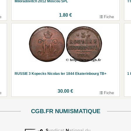
Miloradovitch 2012 Moscou SPL
T
1.80 €
e
Fiche
RUSSIE 3 Kopecks Nicolas Ier 1844 Ekaterinbourg TB+
1 
30.00 €
e
Fiche
CGB.FR NUMISMATIQUE