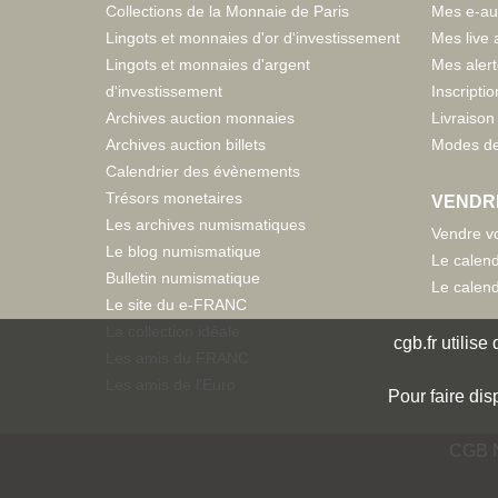
Collections de la Monnaie de Paris
Mes e-au
Lingots et monnaies d'or d'investissement
Mes live 
Lingots et monnaies d'argent
Mes aler
d'investissement
Inscriptio
Archives auction monnaies
Livraison 
Archives auction billets
Modes de
Calendrier des évènements
Trésors monetaires
VENDR
Les archives numismatiques
Vendre vo
Le blog numismatique
Le calend
Bulletin numismatique
Le calend
Le site du e-FRANC
La collection idéale
cgb.fr utilis
Les amis du FRANC
Les amis de l'Euro
Pour faire dis
CGB N