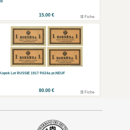
TB
15.00 €
Fiche
Kopek Lot RUSSIE 1917 P.024a pr.NEUF
80.00 €
Fiche