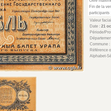
Offre maxim
Fin de la ven
participants 
Valeur facia
Date :
21 o
Période/Pr
Départemen
Commune 
Référence 
Alphabet-Sé