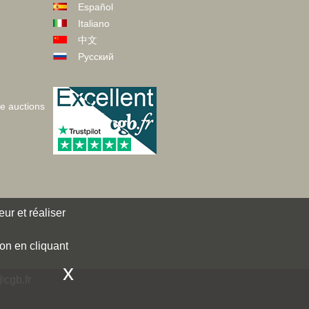
Español
Italiano
中文
Русский
ve auctions
ur et réaliser
ion en cliquant
x
cgb.fr