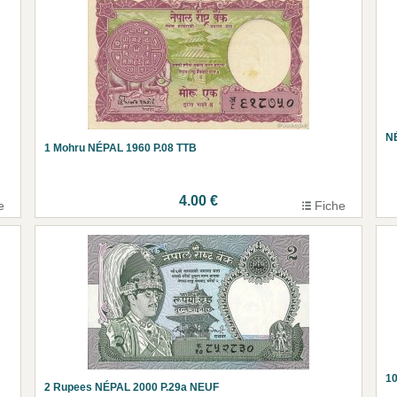
N
1 Mohru NÉPAL 1960 P.08 TTB
4.00 €
e
Fiche
1
2 Rupees NÉPAL 2000 P.29a NEUF