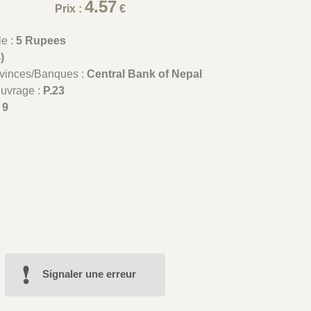
4.57
Prix :
€
le :
5 Rupees
)
ovinces/Banques :
Central Bank of Nepal
ouvrage :
P.23
:
9
Signaler une erreur