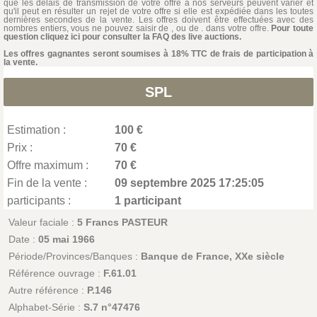
que les délais de transmission de votre offre à nos serveurs peuvent varier et
qu'il peut en résulter un rejet de votre offre si elle est expédiée dans les toutes
dernières secondes de la vente. Les offres doivent être effectuées avec des
nombres entiers, vous ne pouvez saisir de , ou de . dans votre offre.
Pour toute
question cliquez ici pour consulter la FAQ des live auctions.
Les offres gagnantes seront soumises à 18% TTC de frais de participation à
la vente.
SPL
Estimation :
100 €
Prix :
70 €
Offre maximum :
70 €
Fin de la vente :
09 septembre 2025 17:25:05
participants :
1 participant
Valeur faciale :
5 Francs PASTEUR
Date :
05 mai 1966
Période/Provinces/Banques :
Banque de France, XXe siècle
Référence ouvrage :
F.61.01
Autre référence :
P.146
Alphabet-Série :
S.7 n°47476