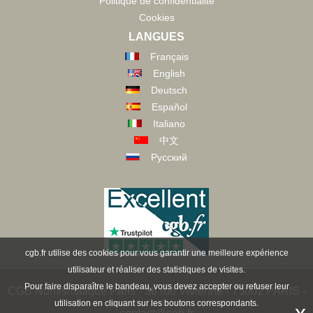
Politique de confidentialité
Cookies
LANGUES
Français
English
Deutsch
Español
Italiano
中文
Русский
cgb.fr utilise des cookies pour vous garantir une meilleure expérience
utilisateur et réaliser des statistiques de visites.
Pour faire disparaître le bandeau, vous devez accepter ou refuser leur
CGB Numismatique Paris - 36 rue Vivienne - 75002 PARIS -
utilisation en cliquant sur les boutons correspondants.