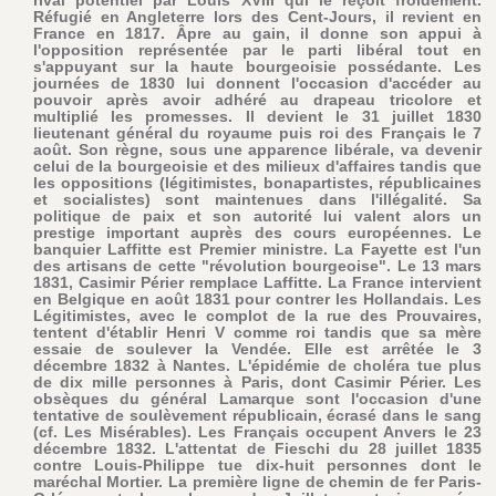
Réfugié en Angleterre lors des Cent-Jours, il revient en
France en 1817. Âpre au gain, il donne son appui à
l'opposition représentée par le parti libéral tout en
s'appuyant sur la haute bourgeoisie possédante. Les
journées de 1830 lui donnent l'occasion d'accéder au
pouvoir après avoir adhéré au drapeau tricolore et
multiplié les promesses. Il devient le 31 juillet 1830
lieutenant général du royaume puis roi des Français le 7
août. Son règne, sous une apparence libérale, va devenir
celui de la bourgeoisie et des milieux d'affaires tandis que
les oppositions (légitimistes, bonapartistes, républicaines
et socialistes) sont maintenues dans l'illégalité. Sa
politique de paix et son autorité lui valent alors un
prestige important auprès des cours européennes. Le
banquier Laffitte est Premier ministre. La Fayette est l'un
des artisans de cette "révolution bourgeoise". Le 13 mars
1831, Casimir Périer remplace Laffitte. La France intervient
en Belgique en août 1831 pour contrer les Hollandais. Les
Légitimistes, avec le complot de la rue des Prouvaires,
tentent d'établir Henri V comme roi tandis que sa mère
essaie de soulever la Vendée. Elle est arrêtée le 3
décembre 1832 à Nantes. L'épidémie de choléra tue plus
de dix mille personnes à Paris, dont Casimir Périer. Les
obsèques du général Lamarque sont l'occasion d'une
tentative de soulèvement républicain, écrasé dans le sang
(cf. Les Misérables). Les Français occupent Anvers le 23
décembre 1832. L'attentat de Fieschi du 28 juillet 1835
contre Louis-Philippe tue dix-huit personnes dont le
maréchal Mortier. La première ligne de chemin de fer Paris-