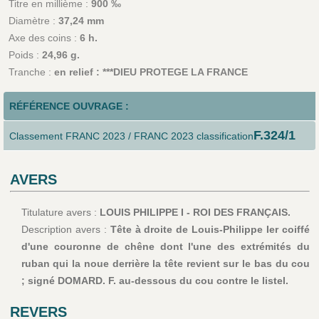
Titre en millième :
900 ‰
Diamètre :
37,24 mm
Axe des coins :
6 h.
Poids :
24,96 g.
Tranche :
en relief : ***DIEU PROTEGE LA FRANCE
RÉFÉRENCE OUVRAGE :
F.324/1
Classement FRANC 2023 / FRANC 2023 classification
AVERS
Titulature avers :
LOUIS PHILIPPE I - ROI DES FRANÇAIS.
Description avers :
Tête à droite de Louis-Philippe Ier coiffé
d'une couronne de chêne dont l'une des extrémités du
ruban qui la noue derrière la tête revient sur le bas du cou
; signé DOMARD. F. au-dessous du cou contre le listel.
REVERS