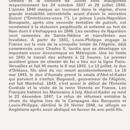
Orléans et la colonne de Juillet sont inaugurées
respectivement les 24 octobre 1837 et 28 juillet 1840.
L'année 1840 marque un tournant dans le régime, d'une
grande instabilité ministérielle avant d'avoir le ministère
Guizot ("Enrichissez-vous !"). Le prince Louis-Napoléon
Bonaparte, après une seconde tentative de putsch, est
condamné à la réclusion perpétuelle et enfermé au fort de
Ham dont il s'échappera en 1846. Les cendres de Napoléon
sont ramenées de Sainte-Hélène et transférées aux
Invalides. À partir de 1841, Louis-Philippe engage la
France sur la voie de la conquête totale de l'Algérie, déjà
commencée sous Charles X, tandis que se développe un
important essor économique en Métropole. Une loi limite
en 1841 le travail des enfants à 12 heures. Le premier
accident grave de chemin de fer a lieu sur la ligne Paris-
Versailles et fait 45 morts le 8 mai 1842. Le 13 juillet, le duc
d'Orléans, fils aîné du roi, meurt accidentellement. Le 16
mai 1843, le duc d'Aumale prend la smala d'Abd-el-Kader
qui parvient à s'enfuir. Bugeaud, gouverneur de l'Algérie,
est fait Maréchal. 1843, c'est aussi le début de l'Entente
Cordiale et la visite de la reine Victoria en France. Les
Français battent les Marocains à Isly. Abd-el-Kader se rend
le 23 décembre 1847. Le refus de réformes entraîne la
chute du régime lors de la Campagne des Banquets et
Louis-Philippe, détrôné le 24 février 1848, se réfugie en
Angleterre après avoir abdiqué en faveur de son petit-fils.