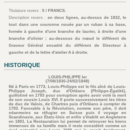
Titulature revers :
5 / FRANCS.
Description revers :
en deux lignes, au-dessus de 1832, le
tout dans une couronne nouée par un ruban à sa base,
formée à gauche d'une branche de laurier, à droite d'une
branche d'olivier ; au-dessous du nœud le différent de
Graveur Général encadré du différent de Directeur à
gauche et de la lettre d'atelier A à droite.
HISTORIQUE
LOUIS-PHILIPPE Ier
(7/08/1830-24/02/1848)
Né à Paris en 1773, Louis-Philippe est le fils aîné de Louis-
Philippe Joseph, duc d'Orléans (Philippe-Égalité),
guillotiné en 1793 pour corruption après avoir voté la mort
de son cousin Louis XVI. Il porte successivement les titres
de duc de Valois, de Chartres puis d'Orléans à compter de
1793. Favorable à la Révolution, comme son père, il doit
néanmoins se réfugier en Suisse puis il voyage en
Scandinavie, aux États-Unis et enfin s'établit en Angleterre
en 1801. La Restauration lui permet de retrouver les biens
immenses de sa famille mais il reste considéré comme un
rival potentiel par Louis XVIII qui le reçoit froidement.