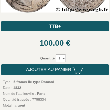
TTB+
100.00
€
Quantité
AJOUTER AU PANIER
Type :
5 francs IIe type Domard
Date :
1832
Nom de l'atelier/ville :
Paris
Quantité frappée :
7798334
Métal :
argent