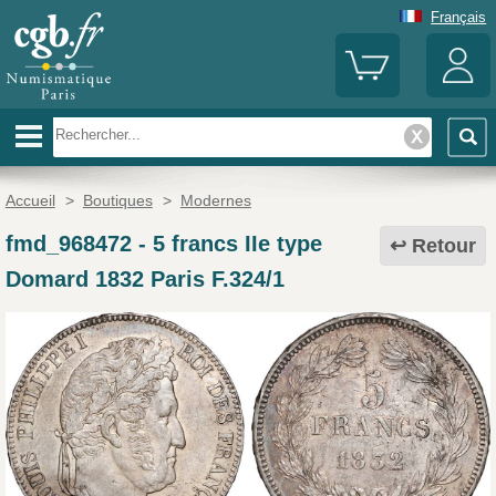
Français
Accueil
>
Boutiques
>
Modernes
fmd_968472
-
5 francs IIe type
Retour
Domard 1832 Paris F.324/1