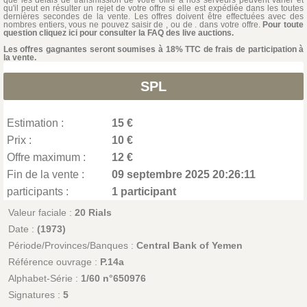
que les délais de transmission de votre offre à nos serveurs peuvent varier et
qu'il peut en résulter un rejet de votre offre si elle est expédiée dans les toutes
dernières secondes de la vente. Les offres doivent être effectuées avec des
nombres entiers, vous ne pouvez saisir de , ou de . dans votre offre.
Pour toute
question cliquez ici pour consulter la FAQ des live auctions.
Les offres gagnantes seront soumises à 18% TTC de frais de participation à
la vente.
SPL
Estimation :
15 €
Prix :
10 €
Offre maximum :
12 €
Fin de la vente :
09 septembre 2025 20:26:11
participants :
1 participant
Valeur faciale :
20 Rials
Date :
(1973)
Période/Provinces/Banques :
Central Bank of Yemen
Référence ouvrage :
P.14a
Alphabet-Série :
1/60 n°650976
Signatures :
5