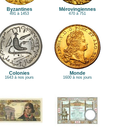
Byzantines
Mérovingiennes
491 à 1453
470 à 751
Colonies
Monde
1643 à nos jours
1600 à nos jours