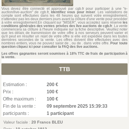
Vous devez être connecté et approuvé par cgb.fr pour participer à une "e-
auction/live-auction" de cgb.fr,
Identifiez vous pour miser
. Les validations de
compte sont effectuées dans les 48 heures qui suivent votre enregistrement,
n'attendez pas les deux derniers jours avant la clôture d'une vente pour procéder
à votre enregistrement.En cliquant sur "MISER", vous acceptez sans réserve
les
conditions générales des ventes privées des live auctions de cgb.fr
. La vente
commencera sa clôture à l'heure indiquée sur la fiche descriptive. Veuillez noter
que les délais de transmission de votre offre à nos serveurs peuvent varier et
qu'il peut en résulter un rejet de votre offre si elle est expédiée dans les toutes
dernières secondes de la vente. Les offres doivent être effectuées avec des
nombres entiers, vous ne pouvez saisir de , ou de . dans votre offre.
Pour toute
question cliquez ici pour consulter la FAQ des live auctions.
Les offres gagnantes seront soumises à 18% TTC de frais de participation à
la vente.
TTB
Estimation :
200 €
Prix :
100 €
Offre maximum :
100 €
Fin de la vente :
09 septembre 2025 15:39:33
participants :
1 participant
Valeur faciale :
20 Francs BLEU
Date :
10 octobre 1912