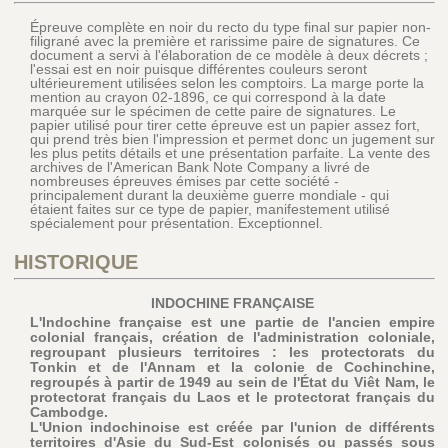
Épreuve complète en noir du recto du type final sur papier non-
filigrané avec la première et rarissime paire de signatures. Ce
document a servi à l'élaboration de ce modèle à deux décrets ;
l'essai est en noir puisque différentes couleurs seront
ultérieurement utilisées selon les comptoirs. La marge porte la
mention au crayon 02-1896, ce qui correspond à la date
marquée sur le spécimen de cette paire de signatures. Le
papier utilisé pour tirer cette épreuve est un papier assez fort,
qui prend très bien l'impression et permet donc un jugement sur
les plus petits détails et une présentation parfaite. La vente des
archives de l'American Bank Note Company a livré de
nombreuses épreuves émises par cette société -
principalement durant la deuxième guerre mondiale - qui
étaient faites sur ce type de papier, manifestement utilisé
spécialement pour présentation. Exceptionnel.
HISTORIQUE
INDOCHINE FRANÇAISE
L'Indochine française est une partie de l'ancien empire
colonial français, création de l'administration coloniale,
regroupant plusieurs territoires : les protectorats du
Tonkin et de l'Annam et la colonie de Cochinchine,
regroupés à partir de 1949 au sein de l'État du Viêt Nam, le
protectorat français du Laos et le protectorat français du
Cambodge.
L'Union indochinoise est créée par l'union de différents
territoires d'Asie du Sud-Est colonisés ou passés sous