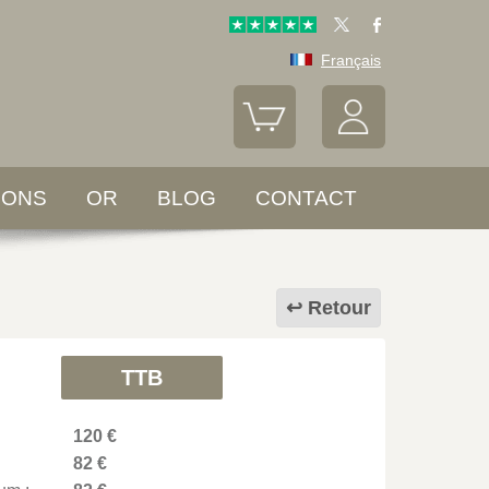
Français
LONS
OR
BLOG
CONTACT
Retour
TTB
120 €
82 €