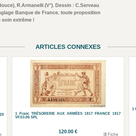
le-douce), R.Armanelli (V°). Dessin : C.Serveau
nglage Banque de France, toute proposition
 soin extrême !
ARTICLES CONNEXES
1 
1 Franc TRÉSORERIE AUX ARMÉES 1917 FRANCE 1917
20
VF.03.06 SPL
120.00 €
e
Fiche