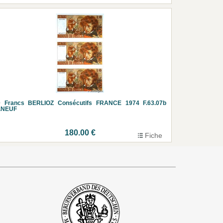
0 Francs BERLIOZ Consécutifs FRANCE 1974 F.63.07b
r.NEUF
180.00 €
Fiche