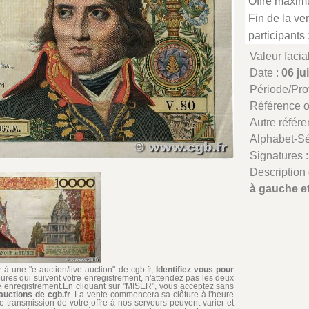
Offre maxim
Fin de la ven
participants 
Valeur facia
Date :
06 ju
Période/Pr
Référence 
Autre référe
Alphabet-Sé
Signatures 
Description 
à gauche et
à une "e-auction/live-auction" de cgb.fr,
Identifiez vous pour
ures qui suivent votre enregistrement, n'attendez pas les deux
re enregistrement.En cliquant sur "MISER", vous acceptez sans
auctions de cgb.fr
. La vente commencera sa clôture à l'heure
de transmission de votre offre à nos serveurs peuvent varier et