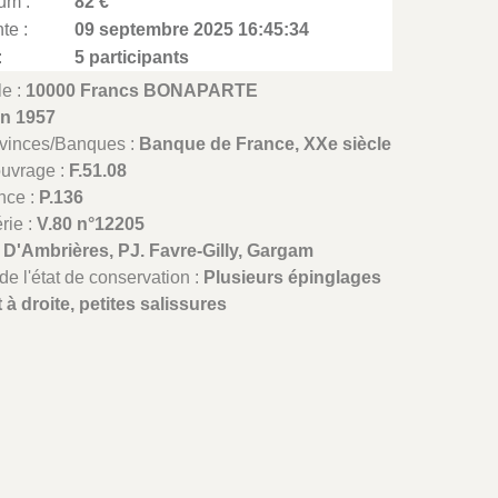
um :
82 €
te :
09 septembre 2025 16:45:34
:
5 participants
le :
10000 Francs BONAPARTE
in 1957
ovinces/Banques :
Banque de France, XXe siècle
ouvrage :
F.51.08
nce :
P.136
rie :
V.80 n°12205
:
D'Ambrières, PJ. Favre-Gilly, Gargam
de l'état de conservation :
Plusieurs épinglages
 à droite, petites salissures