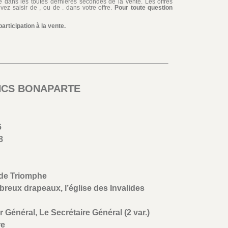
iée dans les toutes dernières secondes de la vente. Les offres
ez saisir de , ou de . dans votre offre.
Pour toute question
rticipation à la vente.
ANCS BONAPARTE
6
8
 de Triomphe
eux drapeaux, l’église des Invalides
 Général, Le Secrétaire Général (2 var.)
re