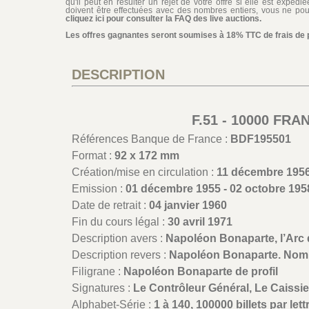
qu'il peut en résulter un rejet de votre offre si elle est expéd
doivent être effectuées avec des nombres entiers, vous ne pouv
cliquez ici pour consulter la FAQ des live auctions.
Les offres gagnantes seront soumises à 18% TTC de frais de pa
DESCRIPTION
F.51 - 10000 FR
Références Banque de France :
BDF195501
Format :
92 x 172 mm
Création/mise en circulation :
11 décembre 195
Emission :
01 décembre 1955 - 02 octobre 195
Date de retrait :
04 janvier 1960
Fin du cours légal :
30 avril 1971
Description avers :
Napoléon Bonaparte, l’Arc
Description revers :
Napoléon Bonaparte. Nombr
Filigrane :
Napoléon Bonaparte de profil
Signatures :
Le Contrôleur Général, Le Caissier
Alphabet-Série :
1 à 140, 100000 billets par lett