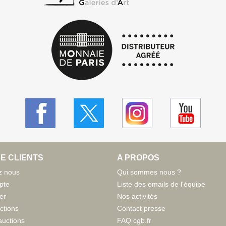
E CLIENTS
A PROPOS
z nous
Qui sommes nous ?
pte
Liste des emails de l'équipe
er
Nos activités
ctions
Contact presse
auctions
FAQ cgb.fr