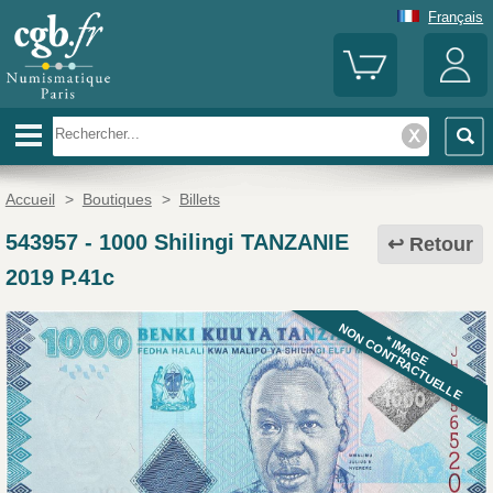
Français
Accueil
>
Boutiques
>
Billets
543957
-
1000 Shilingi TANZANIE
Retour
2019 P.41c
NON CONTRACTUELLE
* IMAGE