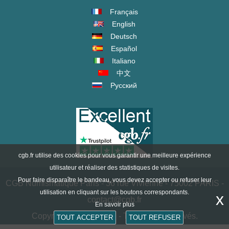
Français
English
Deutsch
Español
Italiano
中文
Русский
cgb.fr utilise des cookies pour vous garantir une meilleure expérience
utilisateur et réaliser des statistiques de visites.
Pour faire disparaître le bandeau, vous devez accepter ou refuser leur
CGB Numismatique Paris - 36 rue Vivienne - 75002 PARIS -
utilisation en cliquant sur les boutons correspondants.
x
contact@cgb.fr
En savoir plus
Copyright @1997-2025 - Tous droits réservés.
TOUT ACCEPTER
TOUT REFUSER